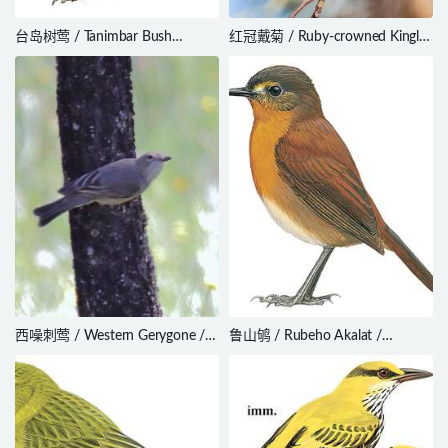
台岛树莺 / Tanimbar Bush
红冠戴菊 / Ruby-crowned Kinglet
Warbler / Horornis carolinae
/ Regulus calendula
西噪刺莺 / Western Gerygone /
鲁山鸲 / Rubeho Akalat /
Gerygone fusca
Sheppardia aurantiithorax