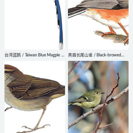
台湾蓝鹊 / Taiwan Blue Magpie /
黑眉长尾山雀 / Black-browed
Urocissa caerulea
Bushtit / Aegithalos bonvaloti