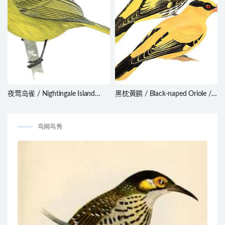
夜莺岛雀 / Nightingale Island
黑枕黄鹂 / Black-naped Oriole /
Finch / Nesospiza questi
Oriolus chinensis
鸟网鸟秀