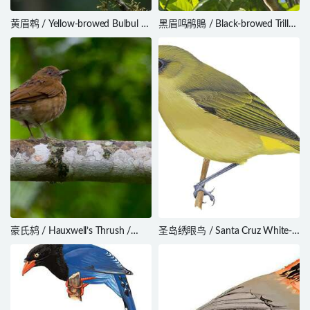
黄眉鹎 / Yellow-browed Bulbul /
黑眉鸣鹃鵙 / Black-browed Triller
Acritillas indica
/ Lalage atrovirens
豪氏鸫 / Hauxwell’s Thrush /
圣岛绣眼鸟 / Santa Cruz White-
Turdus hauxwelli
eye / Zosterops sanctaecrucis