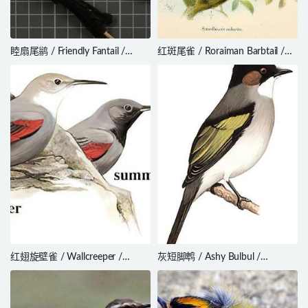
睦扇尾鹟 / Friendly Fantail /
红斑尾雀 / Roraiman Barbtail /
Rhipidura albolimbata
Roraimia adusta
红翅旋壁雀 / Wallcreeper /
灰短脚鹎 / Ashy Bulbul /
Tichodroma muraria
Hemixos flavala