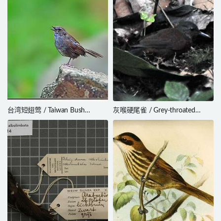
台湾短翅莺 / Taiwan Bush
灰喉硬尾雀 / Grey-throated
Warbler / Locustella alishanensis
Leaftosser / Sclerurus albigularis