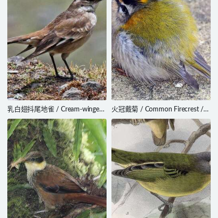
乳白翅抖尾地雀 / Cream-winged
火冠戴菊 / Common Firecrest /
Cinclodes / Cinclodes albiventris
Regulus ignicapilla