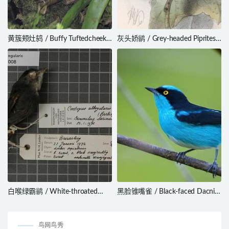
黄簇颊灶鸫 / Buffy Tuftedcheek /
灰头娇鹟 / Grey-headed Piprites /
Pseudocolaptes lawrencii
Piprites griseiceps
白喉绿霸鹟 / White-throated
黑脸锥嘴雀 / Black-faced Dacnis
Pewee / Contopus albogularis
/ Dacnis lineata
鸟网鸟秀