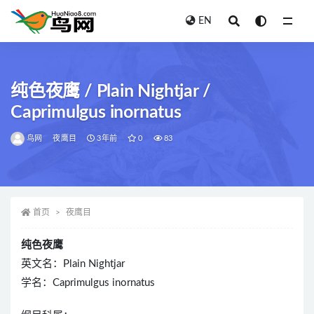
EN
全部
纯色夜鹰 / Plain Nightjar /
Caprimulgus inornatus
鸟网
夜鹰目
3年前
0
83
首页
夜鹰目
纯色夜鹰
英文名：Plain Nightjar
学名：Caprimulgus inornatus