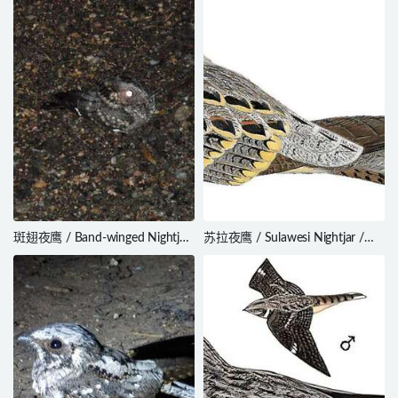
斑翅夜鹰 / Band-winged Nightjar
苏拉夜鹰 / Sulawesi Nightjar /
/ Systellura longirostris
Caprimulgus celebensis