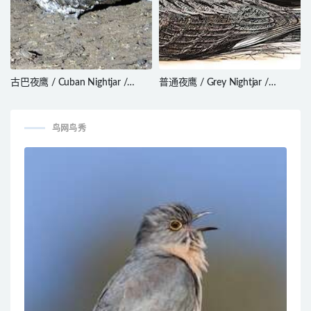
古巴夜鹰 / Cuban Nightjar /
普通夜鹰 / Grey Nightjar /
Antrostomus cubanensis
Caprimulgus jotaka
鸟网鸟秀