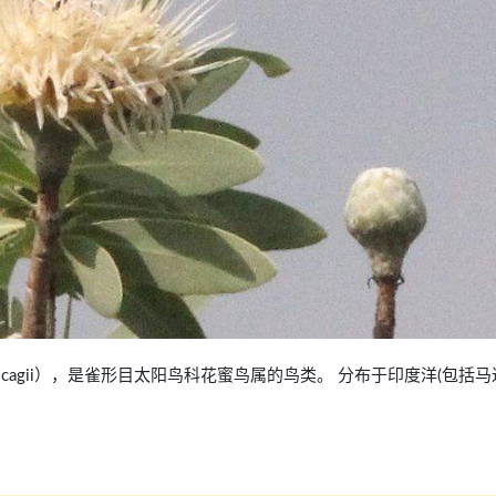
inia bocagii），是雀形目太阳鸟科花蜜鸟属的鸟类。 分布于印度洋(包括