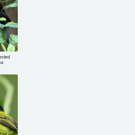
sted
us