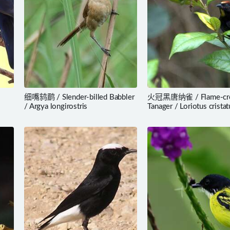
细嘴鸫鹛 / Slender-billed Babbler
火冠黑唐纳雀 / Flame-cre
/ Argya longirostris
Tanager / Loriotus cristat