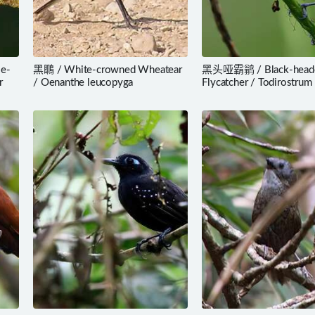
e-
黑䳭 / White-crowned Wheatear
黑头哑霸鹟 / Black-heade
r
/ Oenanthe leucopyga
Flycatcher / Todirostrum 