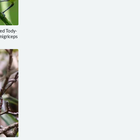
d Tody-
nigriceps