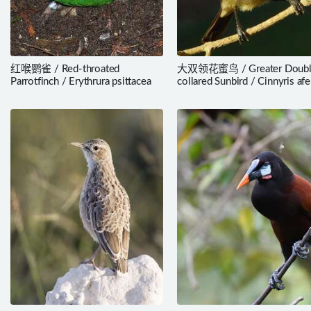
红喉鹦雀 / Red-throated
大双领花蜜鸟 / Greater Doubl
Parrotfinch / Erythrura psittacea
collared Sunbird / Cinnyris afe