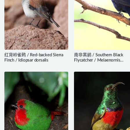
红背岭雀鹀 / Red-backed Sierra
南非黑鹟 / Southern Black
Finch / Idiopsar dorsalis
Flycatcher / Melaenornis
pammelaina