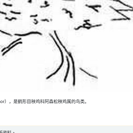
 elpenor），是鹤形目秧鸡科阿森松秧鸡属的鸟类。
文版资料 »