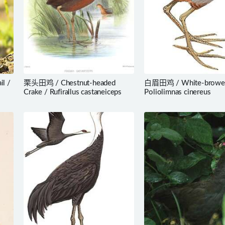
l /
栗头田鸡 / Chestnut-headed
白眉田鸡 / White-browed
Crake / Rufirallus castaneiceps
Poliolimnas cinereus