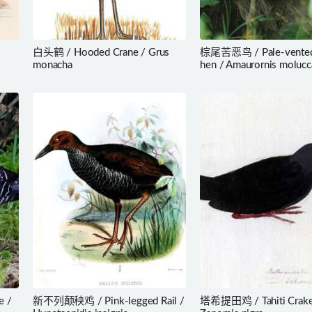
白头鹤 / Hooded Crane / Grus
棕尾苦恶鸟 / Pale-vented
monacha
hen / Amaurornis molucc
e /
新不列颠秧鸡 / Pink-legged Rail /
塔希提田鸡 / Tahiti Crake