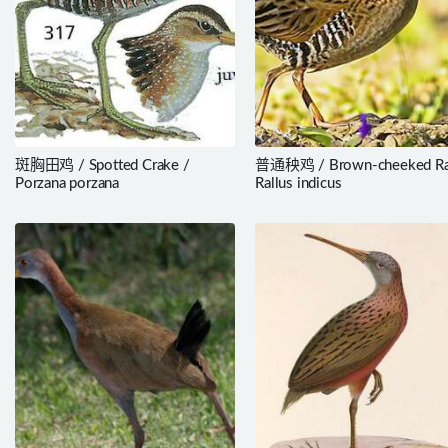
斑胸田鸡 / Spotted Crake /
普通秧鸡 / Brown-cheeked Rai
Porzana porzana
Rallus indicus