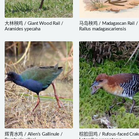
大林秧鸡 / Giant Wood Rail /
马岛秧鸡 / Madagascan Rail /
Aramides ypecaha
Rallus madagascariensis
辉青水鸡 / Allen’s Gallinule /
棕脸田鸡 / Rufous-faced Crak