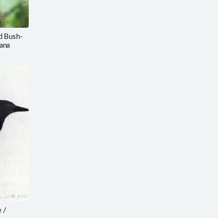
 Bush-
ana
 /