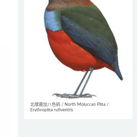
北摩鹿加八色鸫 / North Moluccan Pitta /
Erythropitta rufiventris