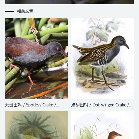
相关文章
无斑田鸡 / Spotless Crake /
点翅田鸡 / Dot-winged Crake /
Zapornia tabuensis
Laterallus spiloptera