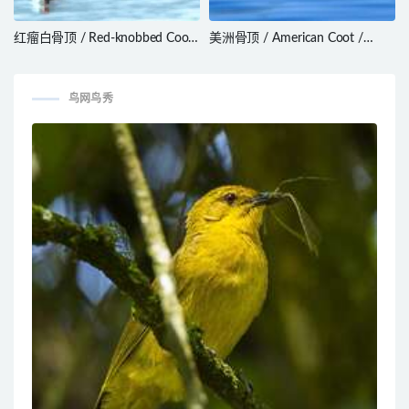
红瘤白骨顶 / Red-knobbed Coot
美洲骨顶 / American Coot /
/ Fulica cristata
Fulica americana
鸟网鸟秀