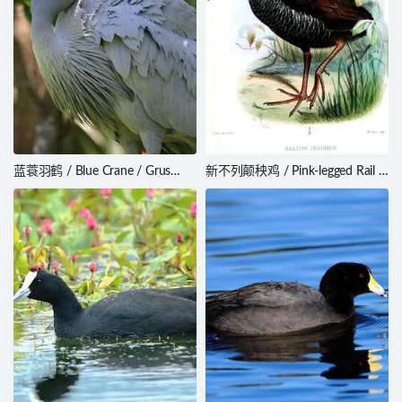
蓝蓑羽鹤 / Blue Crane / Grus
新不列颠秧鸡 / Pink-legged Rail /
paradisea
Hypotaenidia insignis