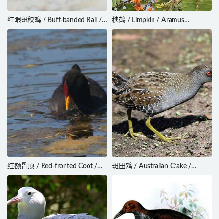
红眼斑秧鸡 / Buff-banded Rail /
秧鹤 / Limpkin / Aramus
Hypotaenidia philippensis
guarauna
红额骨顶 / Red-fronted Coot /
斑田鸡 / Australian Crake /
Fulica rufifrons
Porzana fluminea