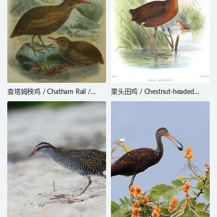
查塔姆秧鸡 / Chatham Rail /
栗头田鸡 / Chestnut-headed
Cabalus modestus
Crake / Rufirallus castaneiceps