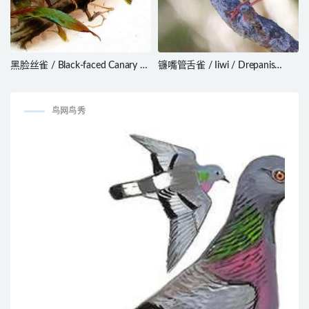
黑脸丝雀 / Black-faced Canary /
镰嘴管舌雀 / Iiwi / Drepanis
Crithagra capistrata
coccinea
鸟网鸟秀