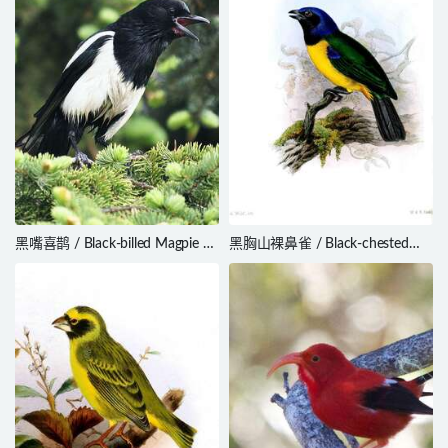
黑嘴喜鹊 / Black-billed Magpie /
黑胸山裸鼻雀 / Black-chested
Pica hudsonia
Mountain Tanager /
Cnemathraupis eximia