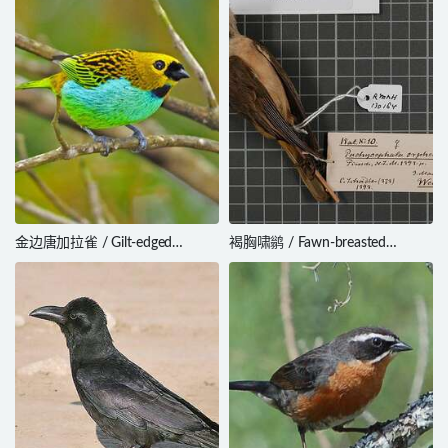
金边唐加拉雀 / Gilt-edged
褐胸啸鹟 / Fawn-breasted
Tanager / Tangara cyanoventris
Whistler / Pachycephala orpheus