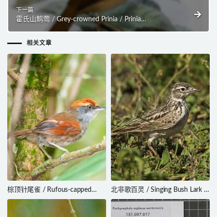
下一篇
霍氏山鹪莺 / Grey-crowned Prinia / Prinia
cinereocapilla
相关文章
棕顶针尾雀 / Rufous-capped
北非歌百灵 / Singing Bush Lark /
Spinetail / Synallaxis ruficapilla
Mirafra cantillans