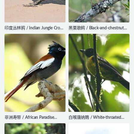
印度丛林鸦 / Indian Jungle Crow
黑栗歌鹀 / Black-and-chestnut
/ Corvus culminatus
Warbling Finch / Poospiza whitii
非洲寿带 / African Paradise
白喉唐纳鵙 / White-throated
Flycatcher / Terpsiphone viridis
Shrike-Tanager / Lanio
leucothorax