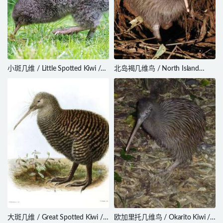
小斑几维 / Little Spotted Kiwi /
北岛褐几维鸟 / North Island
Apteryx owenii
Brown Kiwi / Apteryx mantelli
大斑几维 / Great Spotted Kiwi /
欧加里托几维鸟 / Okarito Kiwi /