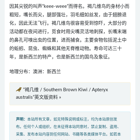
因其尖锐的叫声“keee-weee”而得名。褐几维鸟的身材小而
粗短，嘴长而尖，腿部强壮，羽毛细如丝发，由于翅膀退
化，因此无法飞行。褐几维鸟很容易受到惊吓，大部分的
活动都在夜间进行，觅食时用尖嘴灵活地刺探，长嘴末端
的鼻孔可嗅出虫的位置，进而捕食。主要食物包括泥土中
的蚯蚓、昆虫、蜘蛛和其他无脊椎动物。寿命可达三十
年，是新西兰的特产，也是新西兰的国鸟及象征。
地理分布：澳洲：新西兰
“褐几维 / Southern Brown Kiwi / Apteryx
australis”英文版资料 »
声明：
本站所有文章，如无特殊说明或标注，均为本站原创发
布。任何个人或组织，在未征得本站同意时，禁止复制、盗用、
采集、发布本站内容到任何网站、书籍等各类媒体平台。如若本