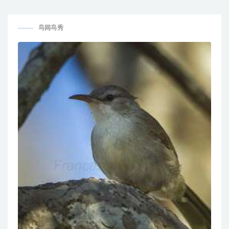
Apteryx haastii
Apteryx rowi
鸟网鸟秀