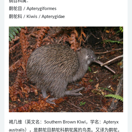
纲目科属：
鹬鸵目 / Apterygiformes
鹬鸵科 / Kiwis / Apterygidae
褐几维（英文名：Southern Brown Kiwi，学名：Apteryx
australis），是鹬鸵目鹬鸵科鹬鸵属的鸟类。又译为鹬鸵，