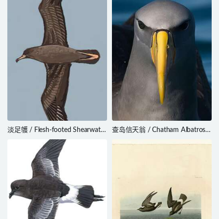
淡足鹱 / Flesh-footed Shearwater
查岛信天翁 / Chatham Albatross
/ Ardenna carneipes
/ Thalassarche eremita