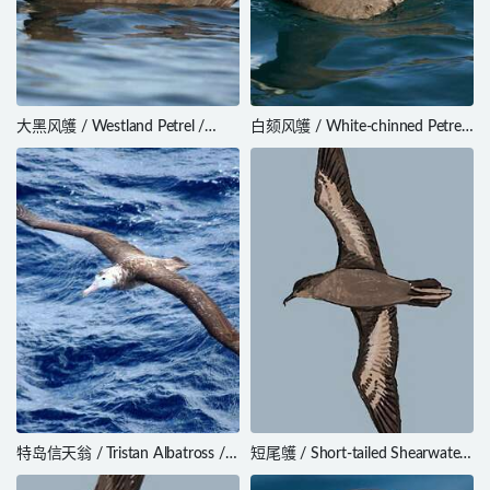
大黑风鹱 / Westland Petrel /
白颏风鹱 / White-chinned Petrel
Procellaria westlandica
/ Procellaria aequinoctialis
特岛信天翁 / Tristan Albatross /
短尾鹱 / Short-tailed Shearwater
Diomedea dabbenena
/ Ardenna tenuirostris