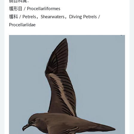
纲目科属：
鹱形目 / Procellariiformes
鹱科 / Petrels，Shearwaters，Diving Petrels /
Procellariidae