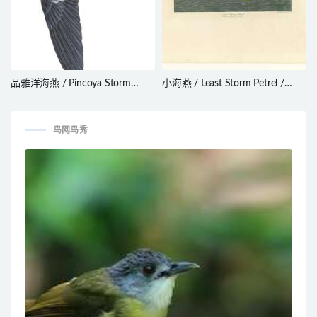
品雅洋海燕 / Pincoya Storm
小海燕 / Least Storm Petrel /
Petrel / Oceanites pincoyae
Oceanodroma microsoma
鸟网鸟秀