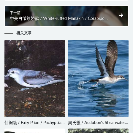
下一篇
中美白皱领娇鹟 / White-ruffed Manakin / Corapipo
altera
相关文章
仙锯鹱 / Fairy Prion / Pachyptila
奥氏鹱 / Audubon’s Shearwater /
turtur
Puffinus lherminieri