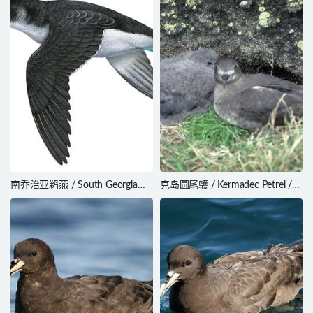
南乔治亚鹈燕 / South Georgia
克岛圆尾鹱 / Kermadec Petrel /
Diving Petrel / Pelecanoides
Pterodroma neglecta
georgicus