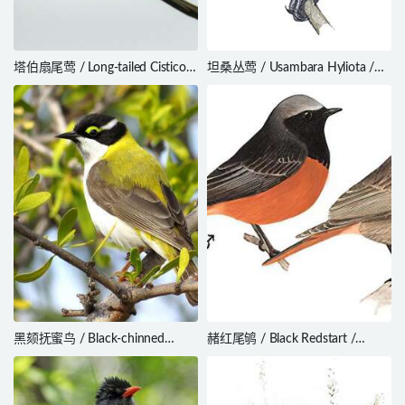
塔伯扇尾莺 / Long-tailed Cisticola
坦桑丛莺 / Usambara Hyliota /
/ Cisticola angusticauda
Hyliota usambara
黑颏抚蜜鸟 / Black-chinned
赭红尾鸲 / Black Redstart /
Honeyeater / Melithreptus gularis
Phoenicurus ochruros