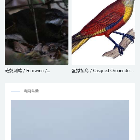
蕨鹩刺莺 / Fernwren /
盔拟掠鸟 / Casqued Oropendola
Oreoscopus gutturalis
/ Cacicus oseryi
鸟网鸟秀