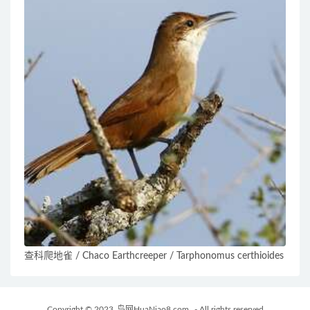
查科爬地雀 / Chaco Earthcreeper / Tarphonomus certhioides
Copyright © 2023
鸟网HuaNiao8.com
- All rights reserved