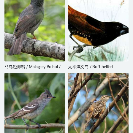
马岛短脚鹎 / Malagasy Bulbul /
太平洋文鸟 / Buff-bellied
Hypsipetes madagascariensis
Mannikin / Lonchura melaena