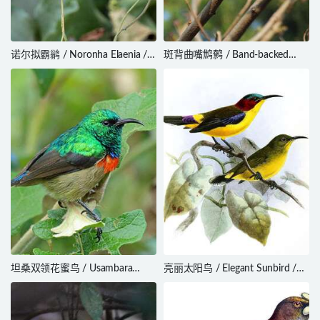
诺尔拟霸鹟 / Noronha Elaenia /
斑背曲嘴鹪鹩 / Band-backed
Elaenia ridleyana
Wren / Campylorhynchus
zonatus
坦桑双领花蜜鸟 / Usambara
亮丽太阳鸟 / Elegant Sunbird /
Double-collared Sunbird /
Aethopyga duyvenbodei
Cinnyris usambaricus