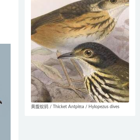
黄腹蚁鸫 / Thicket Antpitta / Hylopezus dives