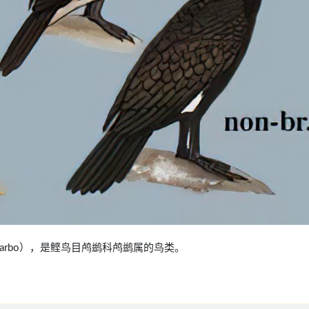
rax carbo），是鲣鸟目鸬鹚科鸬鹚属的鸟类。