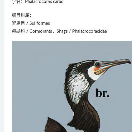
学名：Phalacrocorax carbo
纲目科属：
鲣鸟目 / Suliformes
鸬鹚科 / Cormorants，Shags / Phalacrocoracidae