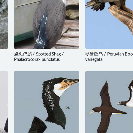
点斑鸬鹚 / Spotted Shag /
秘鲁鲣鸟 / Peruvian Boob
Phalacrocorax punctatus
variegata