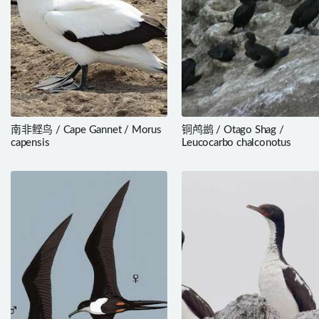
南非鲣鸟 / Cape Gannet / Morus
铜鸬鹚 / Otago Shag /
capensis
Leucocarbo chalconotus