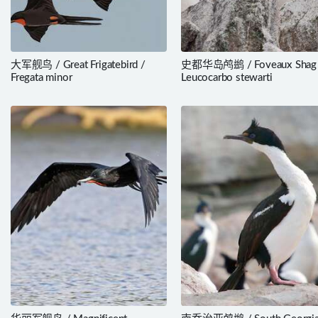
大军舰鸟 / Great Frigatebird /
史都华岛鸬鹚 / Foveaux Shag 
Fregata minor
Leucocarbo stewarti