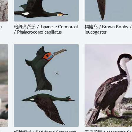
/
暗绿背鸬鹚 / Japanese Cormorant
褐鲣鸟 / Brown Booby / 
/ Phalacrocorax capillatus
leucogaster