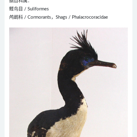
纲目科属：
鲣鸟目 / Suliformes
鸬鹚科 / Cormorants，Shags / Phalacrocoracidae