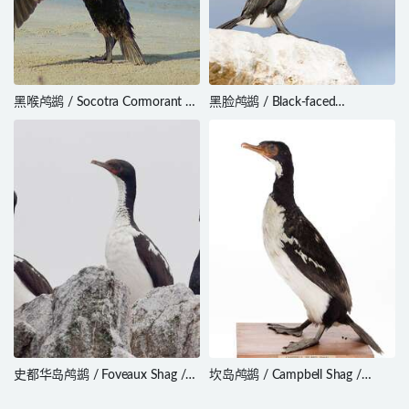
黑喉鸬鹚 / Socotra Cormorant /
黑脸鸬鹚 / Black-faced
Phalacrocorax nigrogularis
Cormorant / Phalacrocorax
fuscescens
史都华岛鸬鹚 / Foveaux Shag /
坎岛鸬鹚 / Campbell Shag /
Leucocarbo stewarti
Leucocarbo campbelli