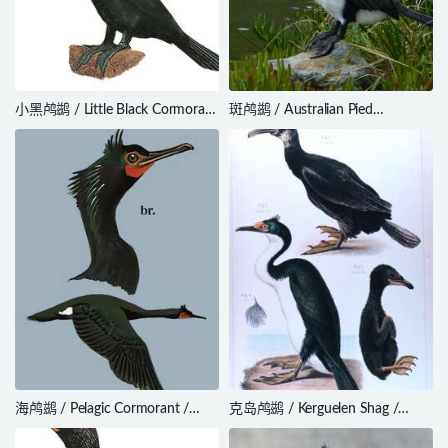
小黑鸬鹚 / Little Black Cormorant
斑鸬鹚 / Australian Pied
/ Phalacrocorax sulcirostris
Cormorant / Phalacrocorax varius
海鸬鹚 / Pelagic Cormorant /
克岛鸬鹚 / Kerguelen Shag /
Phalacrocorax pelagicus
Leucocarbo verrucosus