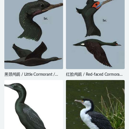
黑颈鸬鹚 / Little Cormorant /
红脸鸬鹚 / Red-faced Cormorant
Microcarbo niger
/ Phalacrocorax urile