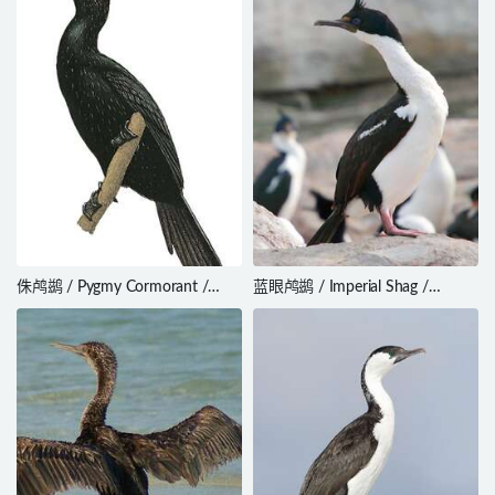
侏鸬鹚 / Pygmy Cormorant /
蓝眼鸬鹚 / Imperial Shag /
Microcarbo pygmaeus
Leucocarbo atriceps