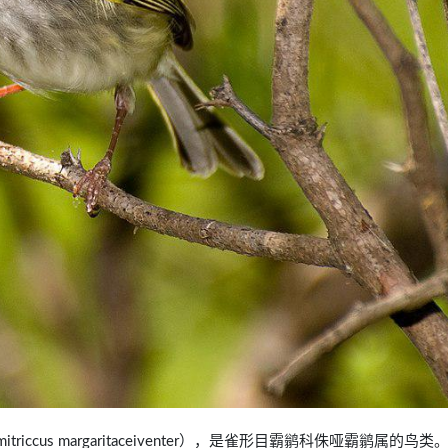
mitriccus margaritaceiventer），是雀形目霸鹟科侏哑霸鹟属的鸟类