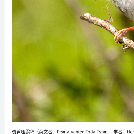
斑臀哑霸鹟（英文名：Pearly-vented Tody-Tyrant，学名：He