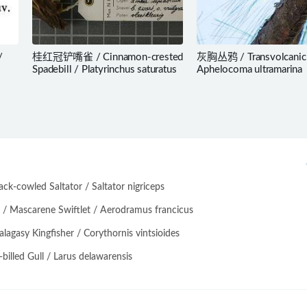
/
桂红冠铲嘴雀 / Cinnamon-crested
灰胸丛鸦 / Transvolcanic 
Spadebill / Platyrinchus saturatus
Aphelocoma ultramarina
-cowled Saltator / Saltator nigriceps
scarene Swiftlet / Aerodramus francicus
asy Kingfisher / Corythornis vintsioides
lled Gull / Larus delawarensis