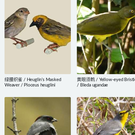
绿腰织雀 / Heuglin’s Masked
黄眼须鹎 / Yellow-eyed Bristle
Weaver / Ploceus heuglini
/ Bleda ugandae