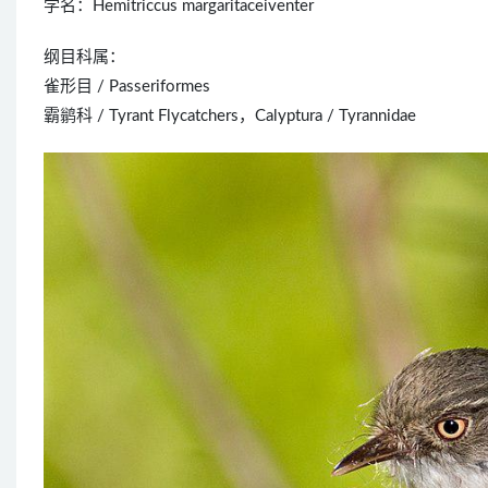
学名：Hemitriccus margaritaceiventer
纲目科属：
雀形目 / Passeriformes
霸鹟科 / Tyrant Flycatchers，Calyptura / Tyrannidae