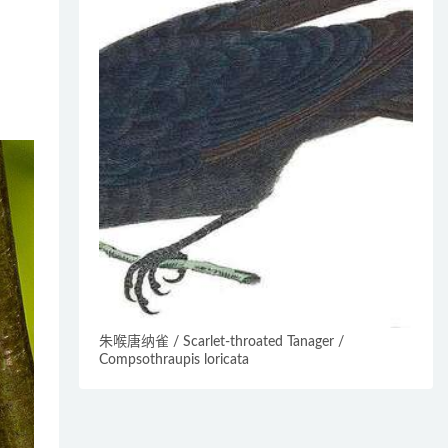
朱喉唐纳雀 / Scarlet-throated Tanager /
Compsothraupis loricata