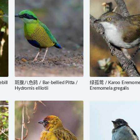
bill
斑腹八色鸫 / Bar-bellied Pitta /
绿孤莺 / Karoo Eremomel
Hydrornis elliotii
Eremomela gregalis