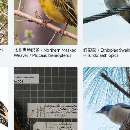
 /
北非黑脸织雀 / Northern Masked
红额燕 / Ethiopian Swall
Weaver / Ploceus taeniopterus
Hirundo aethiopica