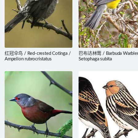
红冠伞鸟 / Red-crested Cotinga /
巴布达林莺 / Barbuda Warbler
Ampelion rubrocristatus
Setophaga subita