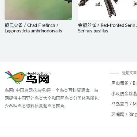
赖氏火雀 / Chad Firefinch /
金额丝雀 / Red-fronted Serin 
Lagonosticta umbrinodorsalis
Serinus pusillus
近期文章
黑巾舞雀 / Black
鸟网( 中国鸟网花鸟吧)是一个鸟类百科资源库。鸟
小灰腰金丝燕 / Ma
网提供中国野外鸟类大全和国际鸟类分类体系所包
马岛翠鸟 / Malag
含各种鸟类资料信息和鸟类图片。
环嘴鸥 / Ring-bi