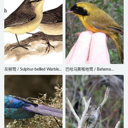
灰柳莺 / Sulphur-bellied Warbler
巴哈马黄喉地莺 / Bahama
/ Phylloscopus griseolus
Yellowthroat / Geothlypis rostrata