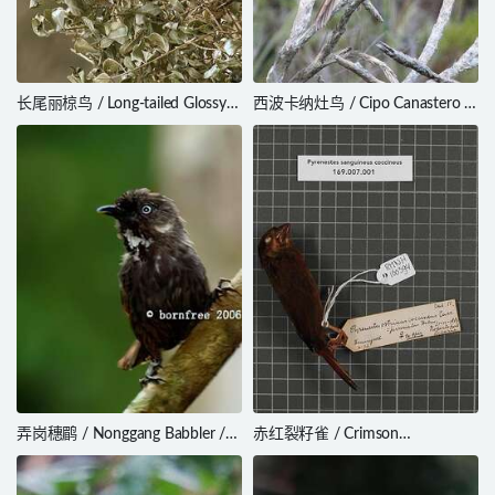
长尾丽椋鸟 / Long-tailed Glossy
西波卡纳灶鸟 / Cipo Canastero /
Starling / Lamprotornis caudatus
Asthenes luizae
弄岗穗鹛 / Nonggang Babbler /
赤红裂籽雀 / Crimson
Stachyris nonggangensis
Seedcracker / Pyrenestes
sanguineus