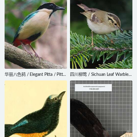
华丽八色鸫 / Elegant Pitta / Pitta
四川柳莺 / Sichuan Leaf Warbler
elegans
/ Phylloscopus forresti