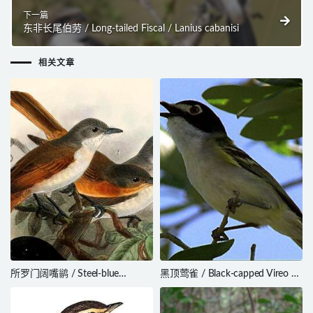
下一篇
东非长尾伯劳 / Long-tailed Fiscal / Lanius cabanisi
相关文章
所罗门阔嘴鹟 / Steel-blue
黑顶莺雀 / Black-capped Vireo /
Flycatcher / Myiagra ferrocyanea
Vireo atricapilla