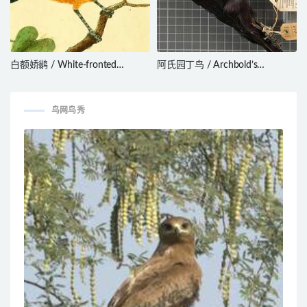
白额娇鹟 / White-fronted
阿氏园丁鸟 / Archbold’s
Manakin / Lepidothrix serena
Bowerbird / Archboldia papuensis
鸟网鸟秀