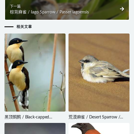
下一篇
棕背麻雀 / Iago Sparrow / Passer iagoensis
相关文章
黑顶鹪鹩 / Black-capped
荒漠麻雀 / Desert Sparrow /
Donacobius / Donacobius
Passer simplex
atricapilla