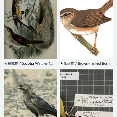
索岛鹪莺 / Socotra Warbler /
强脚树莺 / Brown-flanked Bush
Incana incana
Warbler / Horornis fortipes