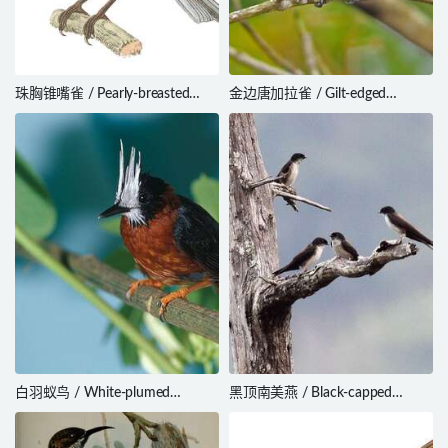
珠胸锥嘴雀 / Pearly-breasted
金边唐加拉雀 / Gilt-edged
Conebill / Conirostrum margaritae
Tanager / Tangara cyanoventris
白羽蚁鸟 / White-plumed
黑顶南美燕 / Black-capped
Antbird / Pithys albifrons
Swallow / Notiochelidon pileata