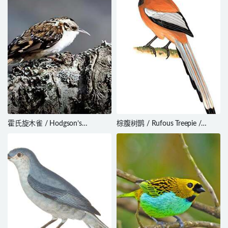
霍氏旋木雀 / Hodgson’s
棕腹树鹊 / Rufous Treepie /
Treecreeper / Certhia hodgsoni
Dendrocitta vagabunda