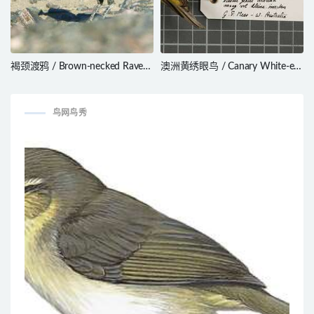
褐颈渡鸦 / Brown-necked Raven
澳洲黄绣眼鸟 / Canary White-eye
/ Corvus ruficollis
/ Zosterops luteus
鸟网鸟秀