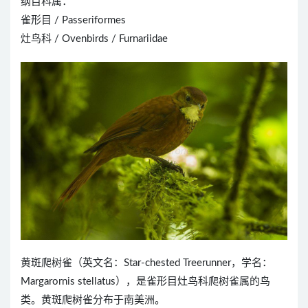
纲目科属：
雀形目 / Passeriformes
灶鸟科 / Ovenbirds / Furnariidae
黄斑爬树雀（英文名：Star-chested Treerunner，学名：
Margarornis stellatus），是雀形目灶鸟科爬树雀属的鸟
类。黄斑爬树雀分布于南美洲。