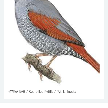
红嘴斑腹雀 / Red-billed Pytilia / Pytilia lineata