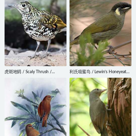
虎斑地鸫 / Scaly Thrush /
利氏吸蜜鸟 / Lewin’s Honeyeater
Zoothera dauma
/ Meliphaga lewinii