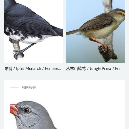
果鹟 / Iphis Monarch / Pomarea
丛林山鹪莺 / Jungle Prinia / Prinia
iphis
sylvatica
鸟网鸟秀