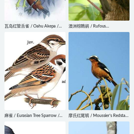
瓦岛红管舌雀 / Oahu Akepa /
澳洲棕鵙鹟 / Rufous
Loxops wolstenholmei
Shrikethrush / Colluricincla
rufogaster
麻雀 / Eurasian Tree Sparrow /
摩氏红尾鸲 / Moussier’s Redstart
Passer montanus
/ Phoenicurus moussieri