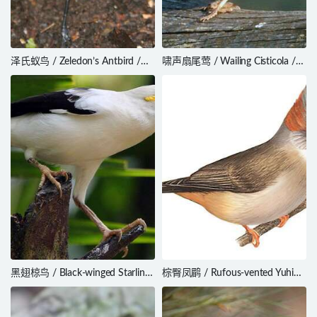
泽氏蚁鸟 / Zeledon’s Antbird /
啸声扇尾莺 / Wailing Cisticola /
Hafferia zeledoni
Cisticola lais
黑翅椋鸟 / Black-winged Starling
棕臀凤鹛 / Rufous-vented Yuhina
/ Acridotheres melanopterus
/ Yuhina occipitalis