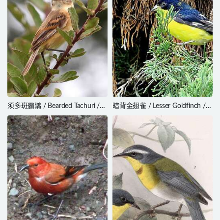
须多斑霸鹟 / Bearded Tachuri /
暗背金翅雀 / Lesser Goldfinch /
Polystictus pectoralis
Spinus psaltria