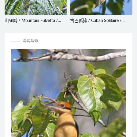
山雀鹛 / Mountain Fulvetta /
古巴孤鸫 / Cuban Solitaire /
Alcippe peracensis
Myadestes elisabeth
鸟网鸟秀