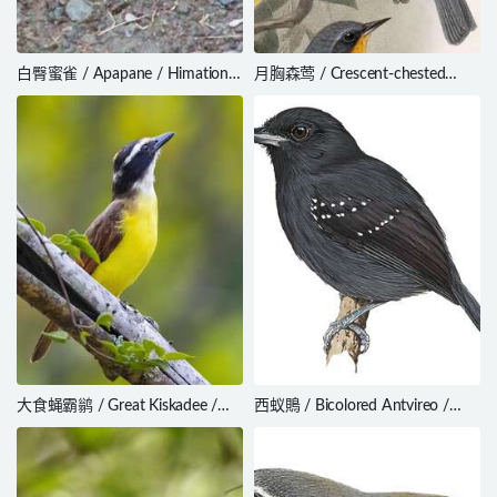
白臀蜜雀 / Apapane / Himatione
月胸森莺 / Crescent-chested
sanguinea
Warbler / Oreothlypis superciliosa
大食蝇霸鹟 / Great Kiskadee /
西蚁鵙 / Bicolored Antvireo /
Pitangus sulphuratus
Dysithamnus occidentalis