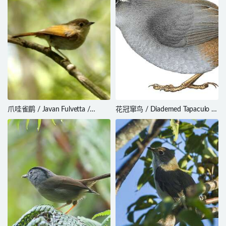
爪哇雀鹛 / Javan Fulvetta /
花冠窜鸟 / Diademed Tapaculo /
Alcippe pyrrhoptera
Scytalopus schulenbergi