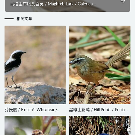
马格里布凤头百灵 / Maghreb Lark / Galerida
macrorhyncha
相关文章
芬氏䳭 / Finsch’s Wheatear /
黑喉山鹪莺 / Hill Prinia / Prinia
Oenanthe finschii
superciliaris