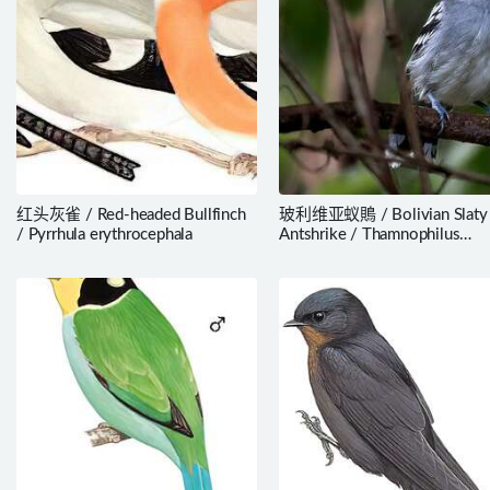
红头灰雀 / Red-headed Bullfinch
玻利维亚蚁鵙 / Bolivian Slaty
/ Pyrrhula erythrocephala
Antshrike / Thamnophilus
sticturus