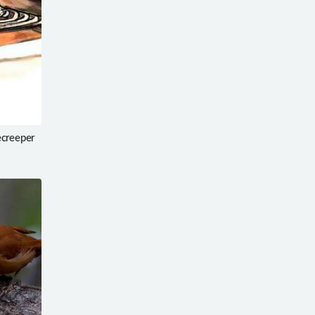
creeper