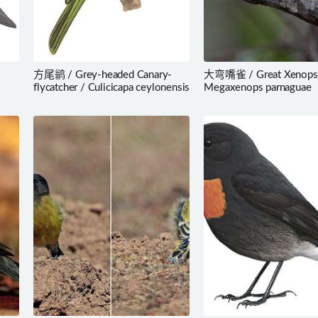
方尾鹟 / Grey-headed Canary-
大弯嘴雀 / Great Xenops
flycatcher / Culicicapa ceylonensis
Megaxenops parnaguae