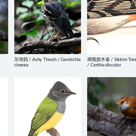
灰地鸫 / Ashy Thrush / Geokichla
褐喉旋木雀 / Sikkim Tree
cinerea
/ Certhia discolor