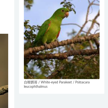
白眼鹦哥 / White-eyed Parakeet / Psittacara
leucophthalmus