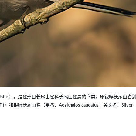
alos caudatus），是雀形目长尾山雀科长尾山雀属的鸟类。原银喉长尾山雀
 Tit）和银喉长尾山雀（学名：Aegithalos caudatus，英文名：Silver-