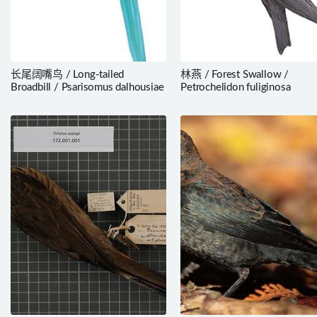
长尾阔嘴鸟 / Long-tailed
林燕 / Forest Swallow /
Broadbill / Psarisomus dalhousiae
Petrochelidon fuliginosa