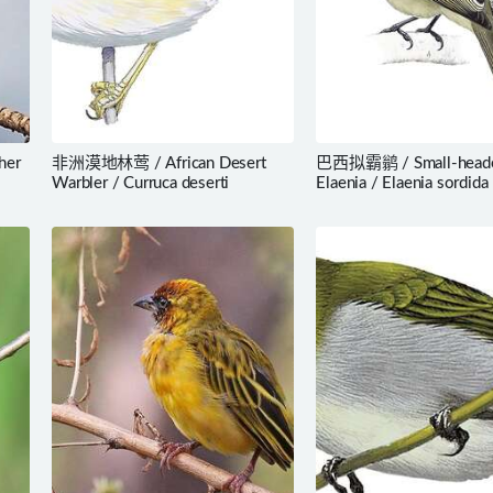
her
非洲漠地林莺 / African Desert
巴西拟霸鹟 / Small-head
Warbler / Curruca deserti
Elaenia / Elaenia sordida