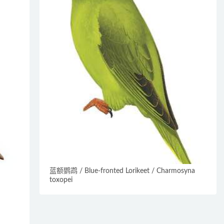
蓝额鹦鹉 / Blue-fronted Lorikeet / Charmosyna
toxopei