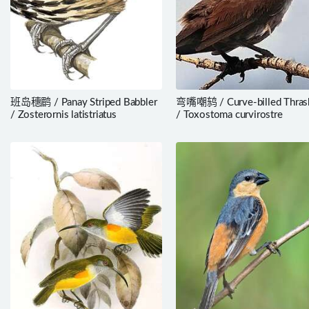
班岛穗鹛 / Panay Striped Babbler
弯嘴嘲鸫 / Curve-billed Thras
/ Zosterornis latistriatus
/ Toxostoma curvirostre