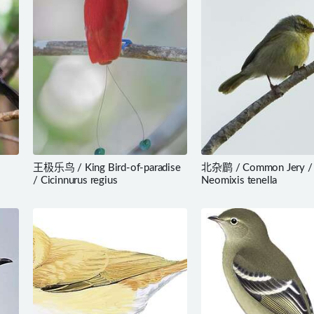
王极乐鸟 / King Bird-of-paradise
北杂鹛 / Common Jery /
/ Cicinnurus regius
Neomixis tenella