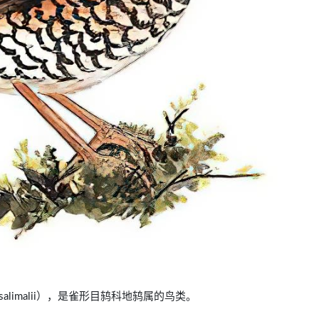
a salimalii），是雀形目鸫科地鸫属的鸟类。