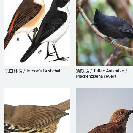
黑白林鵖 / Jerdon’s Bushchat
须蚁鵙 / Tufted Antshrike /
Mackenziaena severa