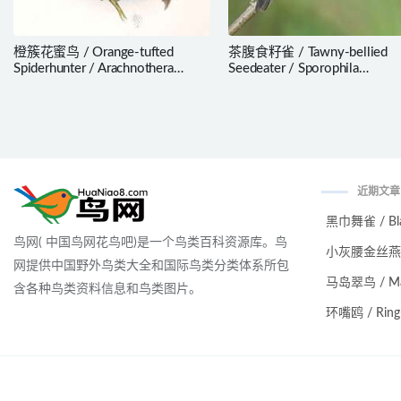
橙簇花蜜鸟 / Orange-tufted
茶腹食籽雀 / Tawny-bellied
Spiderhunter / Arachnothera
Seedeater / Sporophila
flammifera
hypoxantha
近期文章
黑巾舞雀 / Black
鸟网( 中国鸟网花鸟吧)是一个鸟类百科资源库。鸟
小灰腰金丝燕 / Ma
网提供中国野外鸟类大全和国际鸟类分类体系所包
马岛翠鸟 / Malag
含各种鸟类资料信息和鸟类图片。
环嘴鸥 / Ring-bi