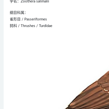
学名：Zoothera salimalii
纲目科属：
雀形目 / Passeriformes
鸫科 / Thrushes / Turdidae