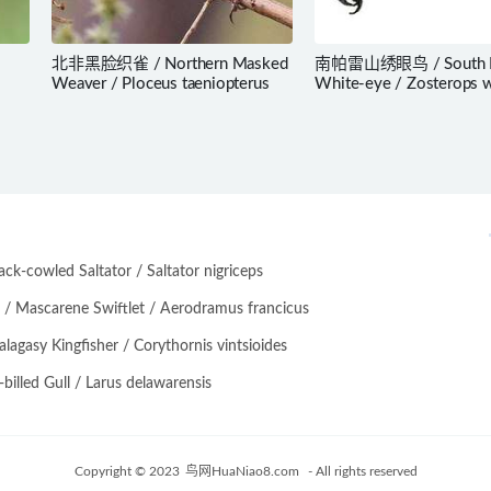
北非黑脸织雀 / Northern Masked
南帕雷山绣眼鸟 / South P
Weaver / Ploceus taeniopterus
White-eye / Zosterops w
-cowled Saltator / Saltator nigriceps
scarene Swiftlet / Aerodramus francicus
asy Kingfisher / Corythornis vintsioides
lled Gull / Larus delawarensis
Copyright © 2023
鸟网HuaNiao8.com
- All rights reserved