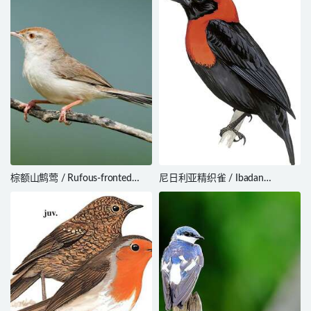
棕额山鹪莺 / Rufous-fronted
尼日利亚精织雀 / Ibadan
Prinia / Prinia buchanani
Malimbe / Malimbus ibadanensis