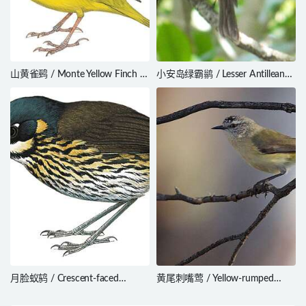
山黄雀鹀 / Monte Yellow Finch /
小安岛绿霸鹟 / Lesser Antillean
Sicalis mendozae
Pewee / Contopus latirostris
月脸蚁鸫 / Crescent-faced
黄尾刺嘴莺 / Yellow-rumped
Antpitta / Grallaricula lineifrons
Thornbill / Acanthiza chrysorrhoa