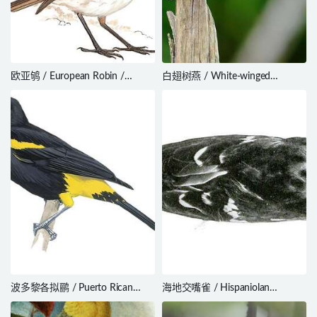
欧亚鸲 / European Robin /
白翅树燕 / White-winged
Erithacus rubecula
Swallow / Tachycineta albiventer
波多黎各拟鹂 / Puerto Rican
海地交嘴雀 / Hispaniolan
Oriole / Icterus portoricensis
Crossbill / Loxia megaplaga