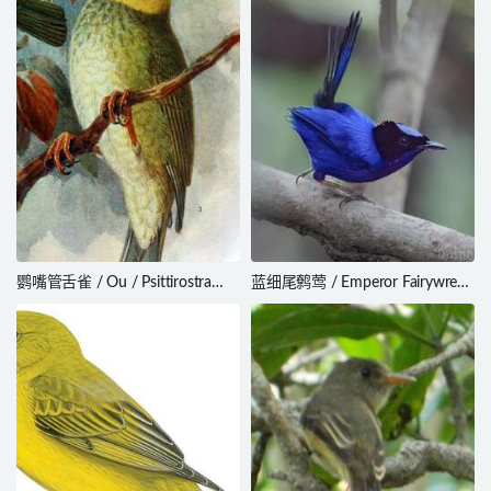
鹦嘴管舌雀 / Ou / Psittirostra
蓝细尾鹩莺 / Emperor Fairywren
psittacea
/ Malurus cyanocephalus