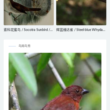
索科花蜜鸟 / Socotra Sunbird /
辉蓝维达雀 / Steel-blue Whydah
Chalcomitra balfouri
/ Vidua hypocherina
鸟网鸟秀