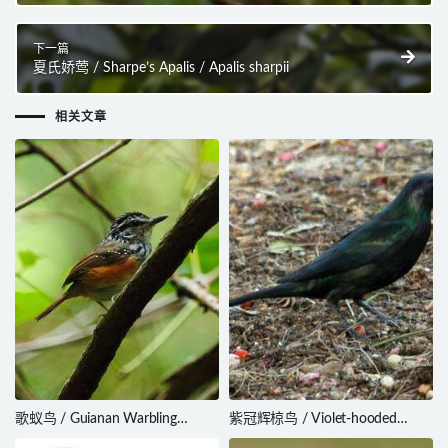
下一篇
夏氏娇莺 / Sharpe’s Apalis / Apalis sharpii
相关文章
歌蚁鸟 / Guianan Warbling
紫冠辉椋鸟 / Violet-hooded
Antbird / Hypocnemis cantator
Starling / Aplonis circumscripta