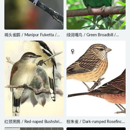
褐头雀鹛 / Manipur Fulvetta /
绿阔嘴鸟 / Green Broadbill /
Fulvetta manipurensis
Calyptomena viridis
红颈黑鵙 / Red-naped Bushshrike
棕朱雀 / Dark-rumped Rosefinch
/ Laniarius ruficeps
/ Carpodacus edwardsii