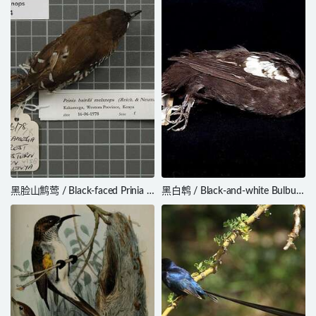
黑脸山鹪莺 / Black-faced Prinia /
黑白鹎 / Black-and-white Bulbul /
Prinia melanops
Microtarsus melanoleucos