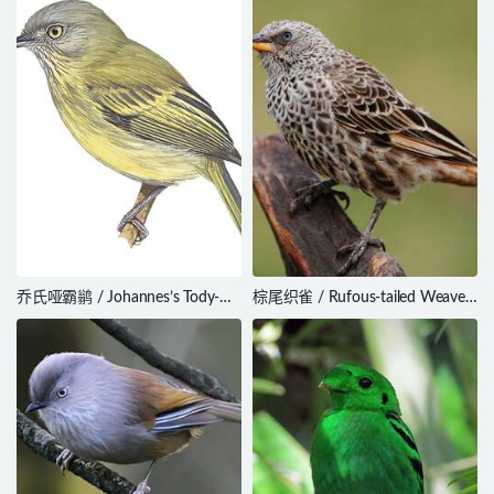
乔氏哑霸鹟 / Johannes’s Tody-
棕尾织雀 / Rufous-tailed Weaver
Tyrant / Hemitriccus iohannis
/ Histurgops ruficauda