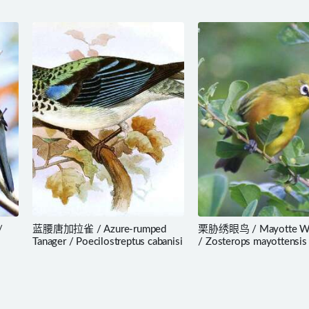
/
蓝腰唐加拉雀 / Azure-rumped
栗胁绣眼鸟 / Mayotte Wh
Tanager / Poecilostreptus cabanisi
/ Zosterops mayottensis