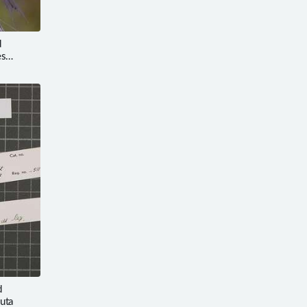
d
es
d
uta