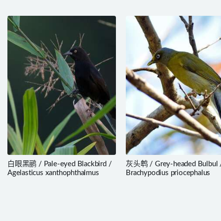
白眼黑鹂 / Pale-eyed Blackbird /
灰头鹎 / Grey-headed Bulbul 
Agelasticus xanthophthalmus
Brachypodius priocephalus