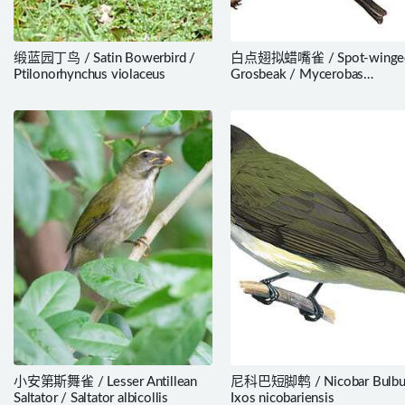
缎蓝园丁鸟 / Satin Bowerbird /
白点翅拟蜡嘴雀 / Spot-winge
Ptilonorhynchus violaceus
Grosbeak / Mycerobas
melanozanthos
小安第斯舞雀 / Lesser Antillean
尼科巴短脚鹎 / Nicobar Bulbul
Saltator / Saltator albicollis
Ixos nicobariensis