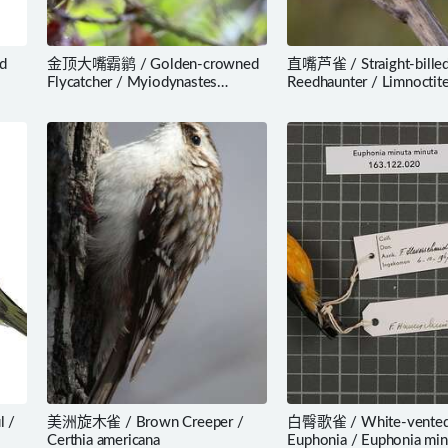
d
金顶大嘴霸鹟 / Golden-crowned
直嘴芦雀 / Straight-bille
Flycatcher / Myiodynastes
Reedhaunter / Limnoctit
chrysocephalus
rectirostris
 /
美洲旋木雀 / Brown Creeper /
白臀歌雀 / White-vente
Certhia americana
Euphonia / Euphonia min