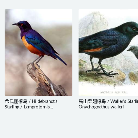
希氏丽椋鸟 / Hildebrandt’s
高山栗翅椋鸟 / Waller’s Starli
Starling / Lamprotornis
Onychognathus walleri
hildebrandti