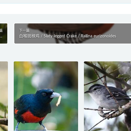
篇
下一篇
ra
白喉斑秧鸡 / Slaty-legged Crake / Rallina eurizonoides
ea