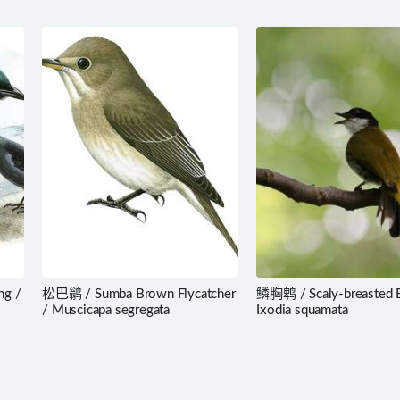
ng /
松巴鹟 / Sumba Brown Flycatcher
鳞胸鹎 / Scaly-breasted B
/ Muscicapa segregata
Ixodia squamata