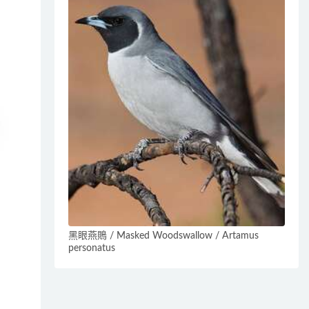
黑眼燕鵙 / Masked Woodswallow / Artamus
personatus