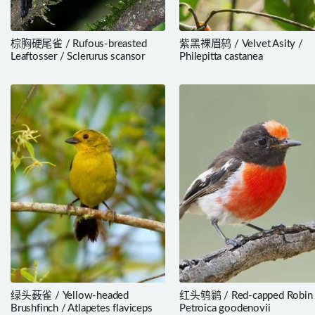
棕胸硬尾雀 / Rufous-breasted
紫黑裸眉鸫 / Velvet Asity /
Leaftosser / Sclerurus scansor
Philepitta castanea
绿头薮雀 / Yellow-headed
红头鸲鹟 / Red-capped Robin 
Brushfinch / Atlapetes flaviceps
Petroica goodenovii