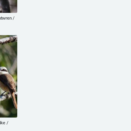
twren /
ke /