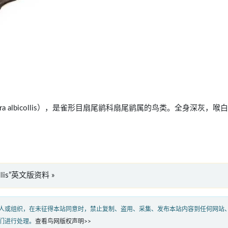
ipidura albicollis），是雀形目扇尾鹟科扇尾鹟属的鸟类。全身深灰，喉
icollis”英文版资料 »
人或组织，在未征得本站同意时，禁止复制、盗用、采集、发布本站内容到任何网站
们进行处理。
查看鸟网版权声明>>