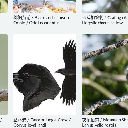
绯胸黄鹂 / Black-and-crimson
卡廷加蚁鹩 / Caatinga An
Oriole / Oriolus cruentus
Herpsilochmus sellowi
/
丛林鸦 / Eastern Jungle Crow /
灰顶伯劳 / Mountain Shri
Corvus levaillantii
Lanius validirostris