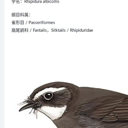
学名：Rhipidura albicollis
纲目科属：
雀形目 / Passeriformes
扇尾鹟科 / Fantails，Silktails / Rhipiduridae