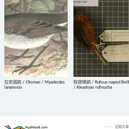
拉奈孤鸫 / Olomao / Myadestes
棕颈啸鹟 / Rufous-naped Bellb
lanaiensis
/ Aleadryas rufinucha
近期文章