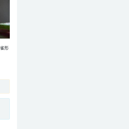
纲雀形
、