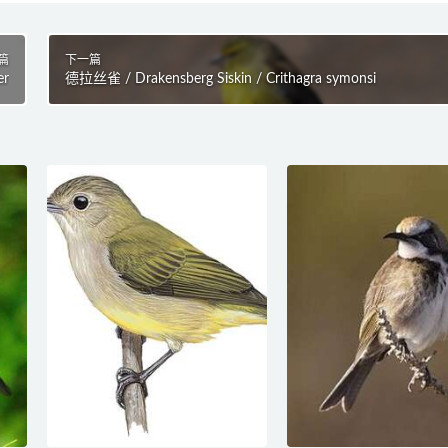
篇
下一篇
er
德拉丝雀 / Drakensberg Siskin / Crithagra symonsi