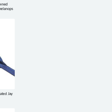
wned
melanops
ted Jay