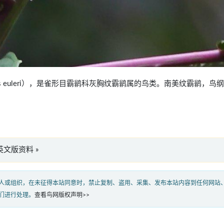
otriccus euleri），是雀形目霸鹟科灰胸纹霸鹟属的鸟类。南美纹霸鹟，鸟
eri”英文版资料 »
人或组织，在未征得本站同意时，禁止复制、盗用、采集、发布本站内容到任何网站
们进行处理。
查看鸟网版权声明>>