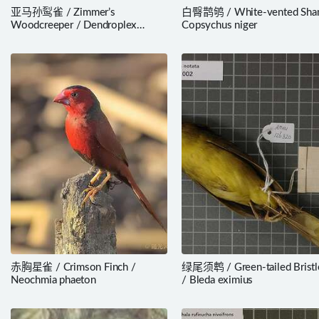
亚马孙䴕雀 / Zimmer’s
白臀鹊鸲 / White-vented Sha
Woodcreeper / Dendroplex
Copsychus niger
kienerii
赤胸星雀 / Crimson Finch /
绿尾须鹎 / Green-tailed Bristle
Neochmia phaeton
/ Bleda eximius