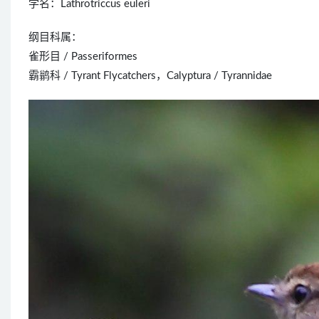
学名：Lathrotriccus euleri
纲目科属：
雀形目 / Passeriformes
霸鹟科 / Tyrant Flycatchers，Calyptura / Tyrannidae