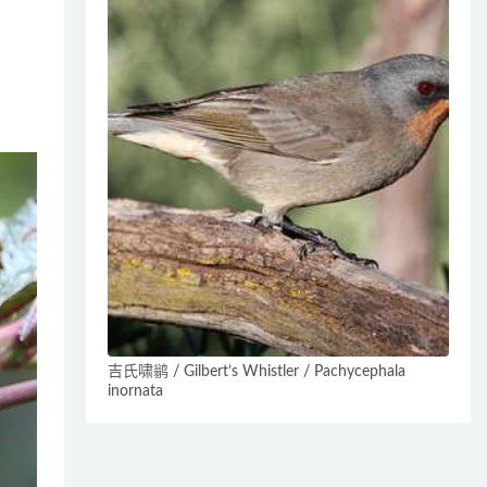
吉氏啸鹟 / Gilbert’s Whistler / Pachycephala
inornata