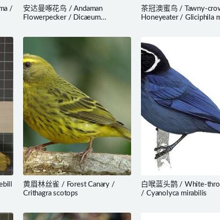
ma /
安达曼啄花鸟 / Andaman
茶冠澳蜜鸟 / Tawny-cro
Flowerpecker / Dicaeum
Honeyeater / Gliciphila 
virescens
bill
黄眉林丝雀 / Forest Canary /
白喉蓝头鹊 / White-throa
Crithagra scotops
/ Cyanolyca mirabilis