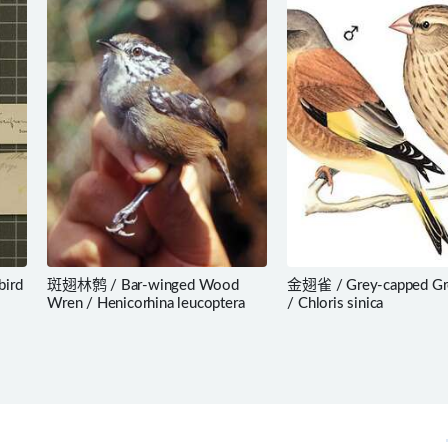
ird
斑翅林鹩 / Bar-winged Wood
金翅雀 / Grey-capped Gr
Wren / Henicorhina leucoptera
/ Chloris sinica