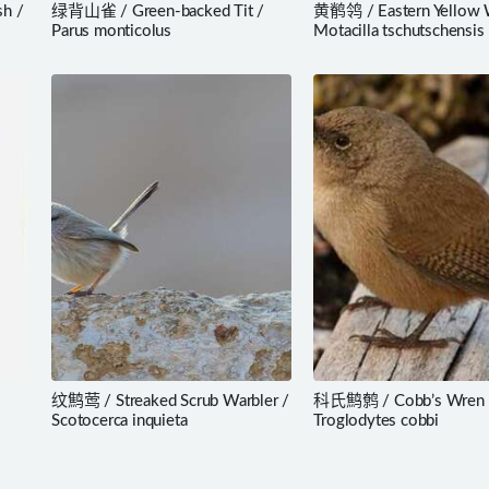
h /
绿背山雀 / Green-backed Tit /
黄鹡鸰 / Eastern Yellow W
Parus monticolus
Motacilla tschutschensis
纹鹪莺 / Streaked Scrub Warbler /
科氏鹪鹩 / Cobb’s Wren 
Scotocerca inquieta
Troglodytes cobbi