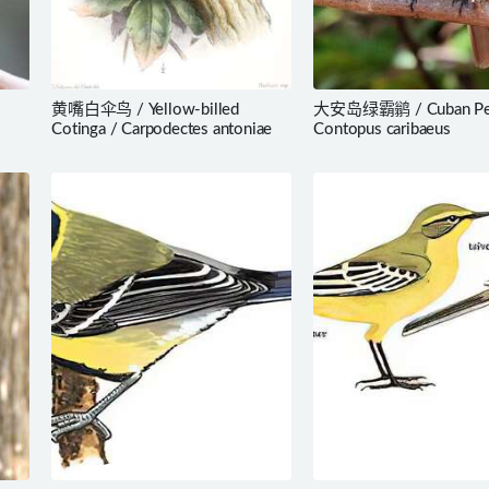
黄嘴白伞鸟 / Yellow-billed
大安岛绿霸鹟 / Cuban Pe
Cotinga / Carpodectes antoniae
Contopus caribaeus