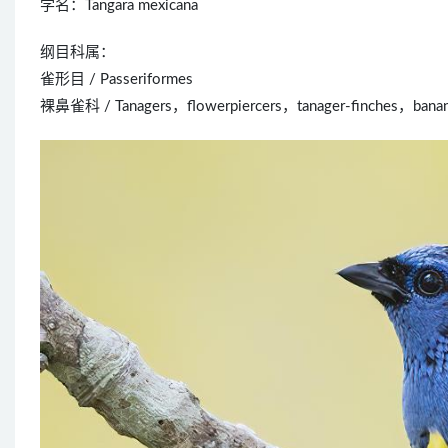
学名：Tangara mexicana
纲目科属：
雀形目 / Passeriformes
裸鼻雀科 / Tanagers，flowerpiercers，tanager-finches，bananaq