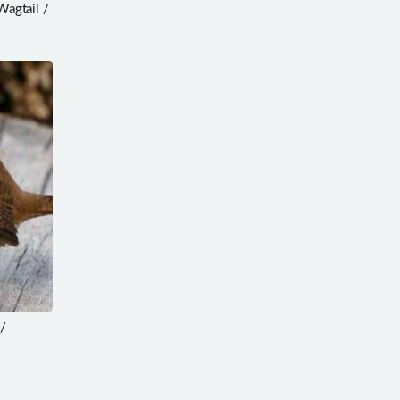
agtail /
/