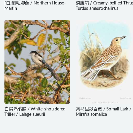
[白腹]毛脚燕 / Northern House-
淡腹鸫 / Creamy-bellied Thrus
Martin
Turdus amaurochalinus
白肩鸣鹃鵙 / White-shouldered
索马里歌百灵 / Somali Lark /
Triller / Lalage sueurii
Mirafra somalica