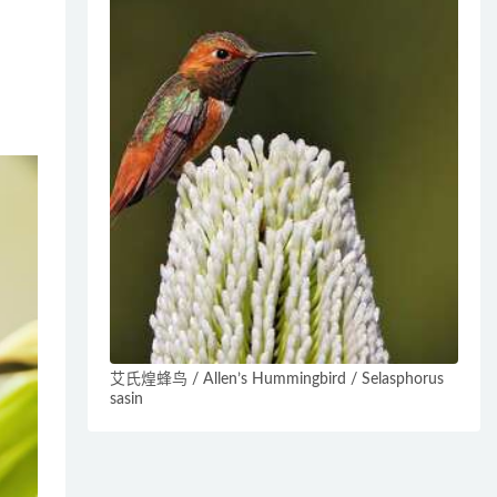
艾氏煌蜂鸟 / Allen’s Hummingbird / Selasphorus
sasin