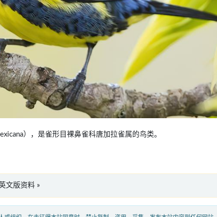
ara mexicana），是雀形目裸鼻雀科唐加拉雀属的鸟类。
na”英文版资料 »