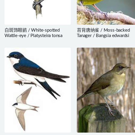
白斑饰眼鹟 / White-spotted
苔背唐纳雀 / Moss-backed
Wattle-eye / Platysteira tonsa
Tanager / Bangsia edwardsi