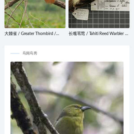
大棘雀 / Greater Thornbird /
长嘴苇莺 / Tahiti Reed Warbler /
Phacellodomus ruber
Acrocephalus caffer
鸟网鸟秀