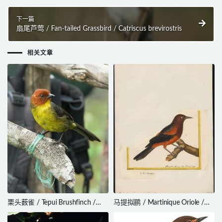
下一篇
扇尾芦莺 / Fan-tailed Grassbird / Catriscus brevirostris
相关文章
栗头薮雀 / Tepui Brushfinch /
马提拟鹂 / Martinique Oriole /
Atlapetes personatus
Icterus bonana