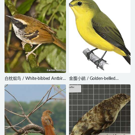
白枕蚁鸟 / White-bibbed Antbird
金腹小鹟 / Golden-bellied
/ Myrmoderus loricatus
Flyrobin / Microeca hemixantha