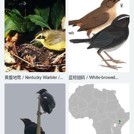
黄腹地莺 / Kentucky Warbler /
蓝短翅鸫 / White-browed
Geothlypis formosa
Shortwing / Brachypteryx
montana