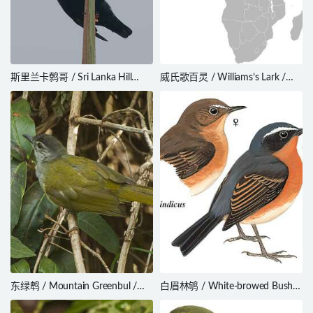
斯里兰卡鹩哥 / Sri Lanka Hill
威氏歌百灵 / Williams’s Lark /
Myna / Gracula ptilogenys
Mirafra williamsi
东绿鹎 / Mountain Greenbul /
白眉林鸲 / White-browed Bush
Arizelocichla nigriceps
Robin / Tarsiger indicus