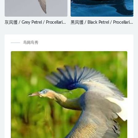
灰风鹱 / Grey Petrel / Procellaria
黑风鹱 / Black Petrel / Procellaria
cinerea
parkinsoni
鸟网鸟秀