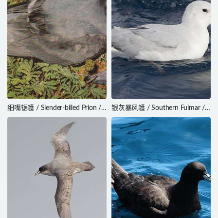
细嘴锯鹱 / Slender-billed Prion /
银灰暴风鹱 / Southern Fulmar /
Pachyptila belcheri
Fulmarus glacialoides