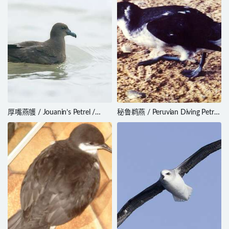
厚嘴燕鹱 / Jouanin’s Petrel /
秘鲁鹈燕 / Peruvian Diving Petrel
Bulweria fallax
/ Pelecanoides garnotii