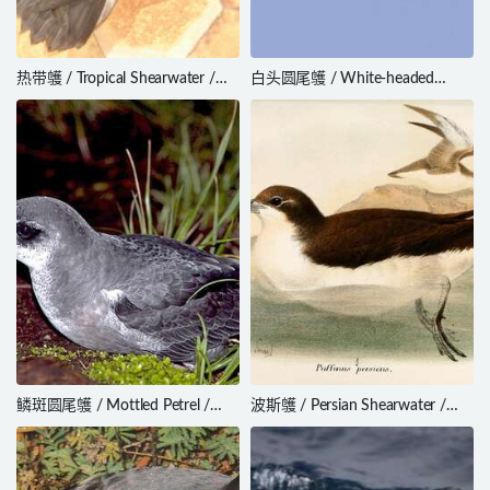
热带鹱 / Tropical Shearwater /
白头圆尾鹱 / White-headed
Puffinus bailloni
Petrel / Pterodroma lessonii
鳞斑圆尾鹱 / Mottled Petrel /
波斯鹱 / Persian Shearwater /
Pterodroma inexpectata
Puffinus persicus