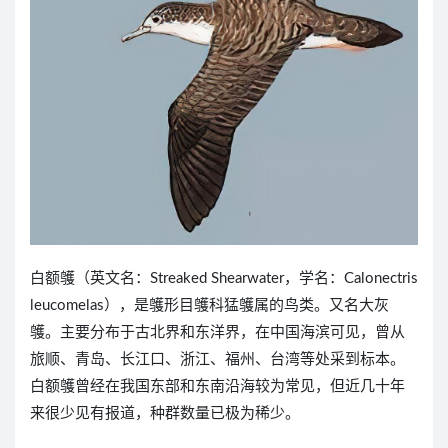
白额鹱（英文名：Streaked Shearwater，学名：Calonectris
leucomelas），是鹱形目鹱科猛鹱属的鸟类。又名大灰
鹱。主要分布于古北界和东洋界，在中国海滨可见，曾从
旅顺、青岛、长江口、浙江、福州、台湾等处采到标本。
白额鹱曾经在我国东部和东南沿海较为常见，但近几十年
来很少见有报道，种群数量已极为稀少。