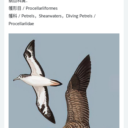
纲目科属：
鹱形目 / Procellariiformes
鹱科 / Petrels，Shearwaters，Diving Petrels /
Procellariidae