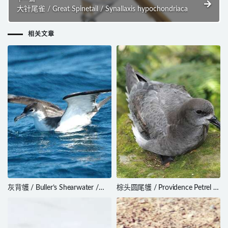
大针尾雀 / Great Spinetail / Synallaxis hypochondriaca
相关文章
灰背鹱 / Buller’s Shearwater /
棕头圆尾鹱 / Providence Petrel /
Ardenna bulleri
Pterodroma solandri