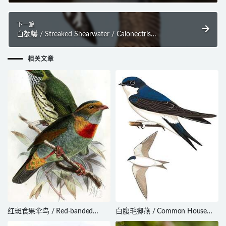
下一篇
白额鹱 / Streaked Shearwater / Calonectris
leucomelas
相关文章
红斑食果伞鸟 / Red-banded
白腹毛脚燕 / Common House
Fruiteater / Pipreola whitelyi
Martin / Delichon urbicum