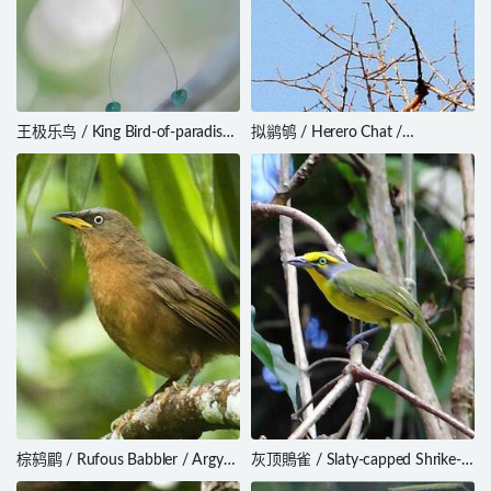
王极乐鸟 / King Bird-of-paradise /
拟鹟鸲 / Herero Chat /
Cicinnurus regius
Namibornis herero
棕鸫鹛 / Rufous Babbler / Argya
灰顶鵙雀 / Slaty-capped Shrike-
subrufa
Vireo / Vireolanius leucotis