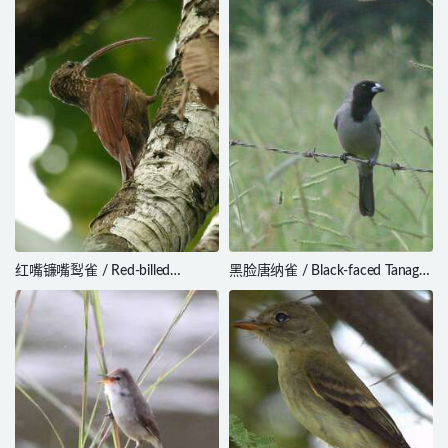
红嘴镰嘴䴕雀 / Red-billed
黑脸唐纳雀 / Black-faced Tanager
Scythebill / Campylorhamphus
/ Schistochlamys melanopis
trochilirostris