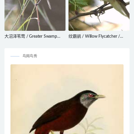
大沼泽苇莺 / Greater Swamp
纹霸鹟 / Willow Flycatcher /
Warbler / Acrocephalus rufescens
Empidonax traillii
鸟网鸟秀