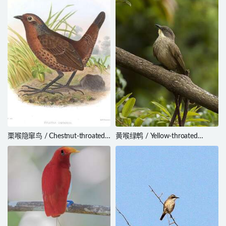
栗喉隐窜鸟 / Chestnut-throated
黄喉绿鹎 / Yellow-throated
Huet-huet / Pteroptochos
Greenbul / Arizelocichla chlorigula
castaneus