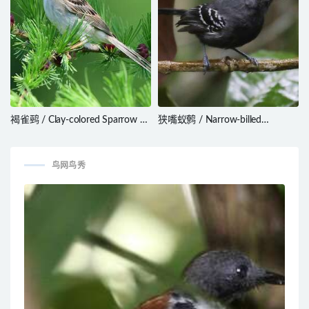
褐雀鹀 / Clay-colored Sparrow /
狭嘴蚁鹩 / Narrow-billed
Spizella pallida
Antwren / Formicivora iheringi
鸟网鸟秀