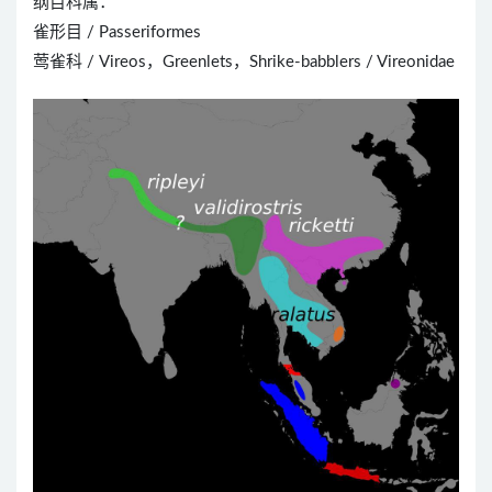
纲目科属：
雀形目 / Passeriformes
莺雀科 / Vireos，Greenlets，Shrike-babblers / Vireonidae