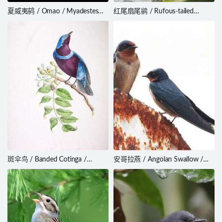
夏威夷鸫 / Omao / Myadestes
红尾扇尾鹟 / Rufous-tailed
obscurus
Fantail / Rhipidura phoenicura
斑伞鸟 / Banded Cotinga /
安哥拉燕 / Angolan Swallow /
Cotinga maculata
Hirundo angolensis