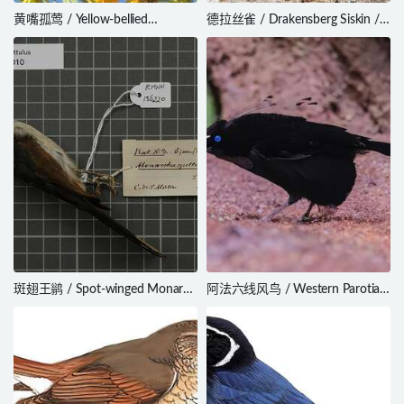
黄嘴孤莺 / Yellow-bellied
德拉丝雀 / Drakensberg Siskin /
Eremomela / Eremomela
Crithagra symonsi
icteropygialis
斑翅王鹟 / Spot-winged Monarch
阿法六线风鸟 / Western Parotia /
/ Symposiachrus guttula
Parotia sefilata