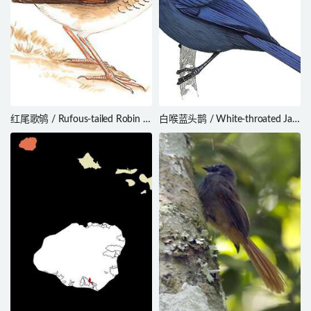
红尾歌鸲 / Rufous-tailed Robin /
白喉蓝头鹊 / White-throated Jay
Larvivora sibilans
/ Cyanolyca mirabilis