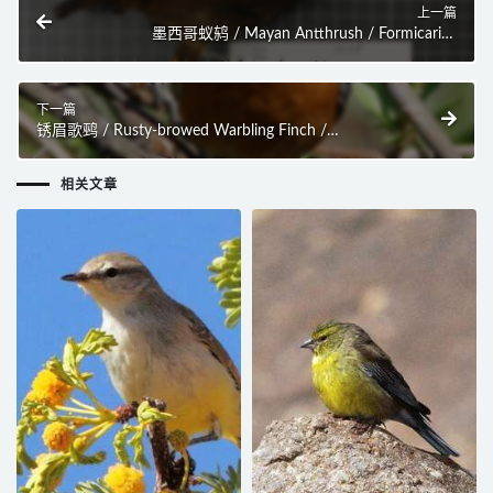
上一篇
墨西哥蚁鸫 / Mayan Antthrush / Formicarius
moniliger
下一篇
锈眉歌鹀 / Rusty-browed Warbling Finch /
Microspingus erythrophrys
相关文章