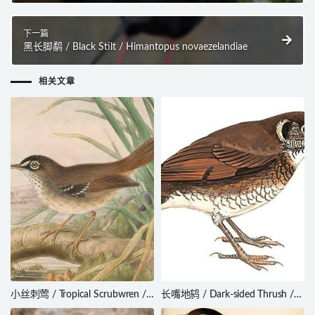
下一篇
黑长脚鹬 / Black Stilt / Himantopus novaezelandiae
相关文章
小丝刺莺 / Tropical Scrubwren /
长嘴地鸫 / Dark-sided Thrush /
Sericornis beccarii
Zoothera marginata