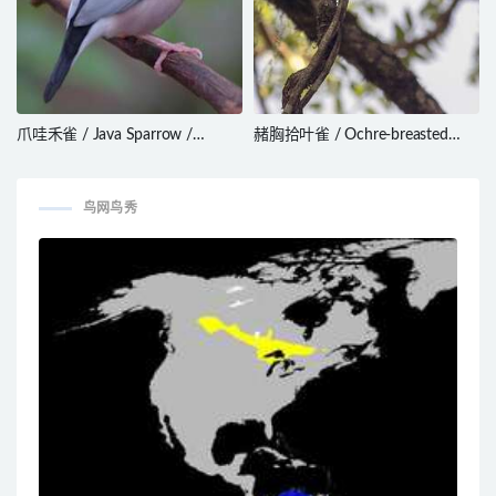
爪哇禾雀 / Java Sparrow /
赭胸拾叶雀 / Ochre-breasted
Lonchura oryzivora
Foliage-gleaner / Anabacerthia
lichtensteini
鸟网鸟秀