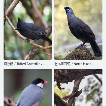
须蚁鵙 / Tufted Antshrike /
北岛垂耳鸦 / North Island
Mackenziaena severa
Kokako / Callaeas wilsoni