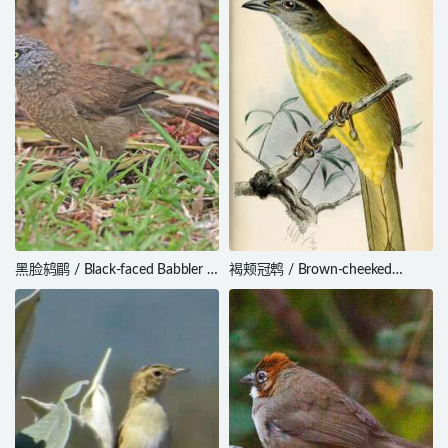
黑脸鸫鹛 / Black-faced Babbler /
褐颊冠鹎 / Brown-cheeked
Turdoides melanops
Bulbul / Alophoixus bres