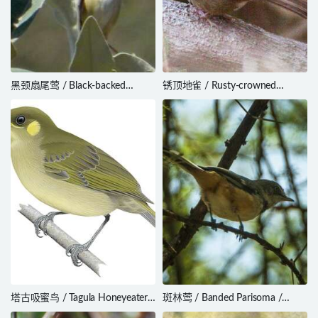
黑颈扇尾莺 / Black-backed
锈顶地雀 / Rusty-crowned
Cisticola / Cisticola eximius
Ground Sparrow / Melozone
kieneri
塔古吸蜜鸟 / Tagula Honeyeater /
斑林莺 / Banded Parisoma /
Microptilotis vicina
Curruca boehmi