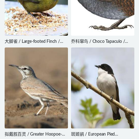
大脚雀 / Large-footed Finch /
乔科窜鸟 / Choco Tapaculo /
Pezopetes capitalis
Scytalopus chocoensis
拟戴胜百灵 / Greater Hoopoe-
斑姬鹟 / European Pied