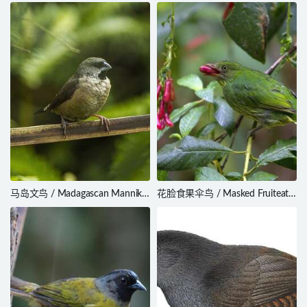
Cinnyris mariquensis
Flycatcher / Myiarchus nugator
马岛文鸟 / Madagascan Mannikin
花脸食果伞鸟 / Masked Fruiteater
/ Lepidopygia nana
/ Pipreola pulchra