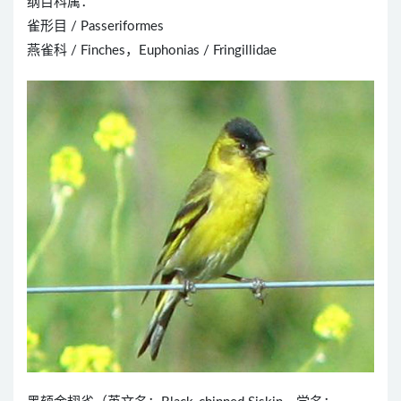
纲目科属：
雀形目 / Passeriformes
燕雀科 / Finches，Euphonias / Fringillidae