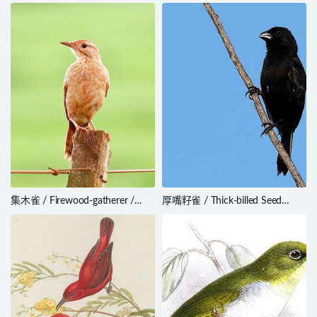
Lark / Alaemon alaudipes
Flycatcher / Ficedula hypoleuca
集木雀 / Firewood-gatherer /
厚嘴籽雀 / Thick-billed Seed
Anumbius annumbi
Finch / Sporophila funerea