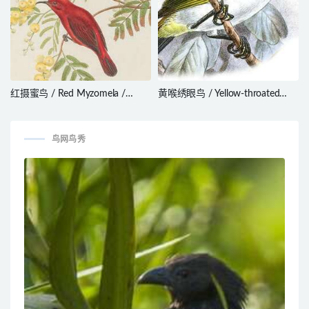
红摄蜜鸟 / Red Myzomela /
黄喉绣眼鸟 / Yellow-throated
Myzomela cruentata
White-eye / Zosterops metcalfii
鸟网鸟秀