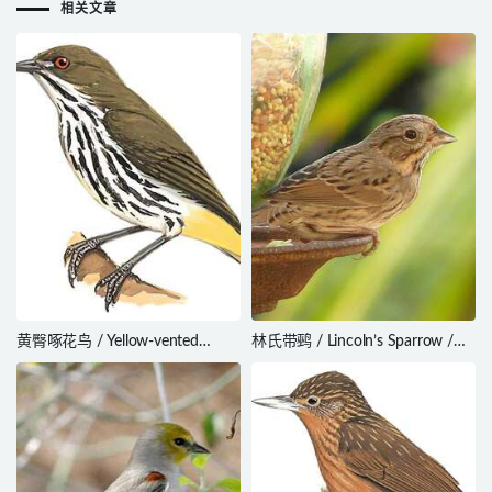
相关文章
黄臀啄花鸟 / Yellow-vented
林氏带鹀 / Lincoln’s Sparrow /
Flowerpecker / Dicaeum
Melospiza lincolnii
chrysorrheum