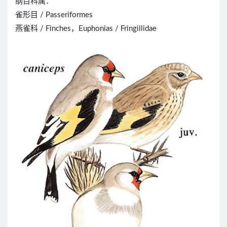
纲目科属：
雀形目 / Passeriformes
燕雀科 / Finches，Euphonias / Fringillidae