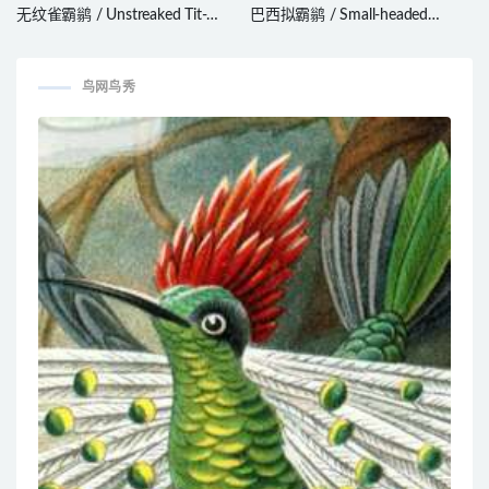
无纹雀霸鹟 / Unstreaked Tit-
巴西拟霸鹟 / Small-headed
Tyrant / Uromyias agraphia
Elaenia / Elaenia sordida
鸟网鸟秀