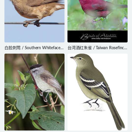
白脸刺莺 / Southern Whiteface /
台湾酒红朱雀 / Taiwan Rosefinch
Aphelocephala leucopsis
/ Carpodacus formosanus