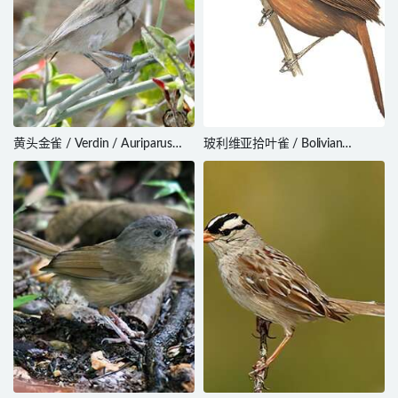
黄头金雀 / Verdin / Auriparus
玻利维亚拾叶雀 / Bolivian
flaviceps
Recurvebill / Syndactyla striata