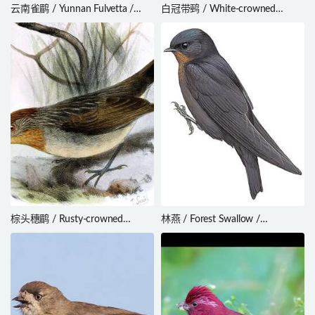
云南雀鹛 / Yunnan Fulvetta /
白冠带鹀 / White-crowned
Alcippe fratercula
Sparrow / Zonotrichia leucophrys
棕头穗鹛 / Rusty-crowned
林燕 / Forest Swallow /
Babbler / Sterrhoptilus capitalis
Petrochelidon fuliginosa