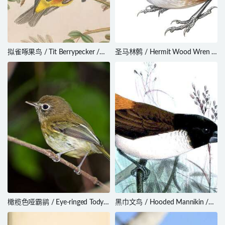
拟雀啄果鸟 / Tit Berrypecker /
圣马林鹩 / Hermit Wood Wren /
Oreocharis arfaki
Henicorhina anachoreta
橄榄色哑霸鹟 / Eye-ringed Tody-
黑巾文鸟 / Hooded Mannikin /
Tyrant / Hemitriccus orbitatus
Lonchura spectabilis