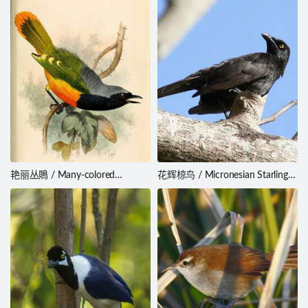
艳丽丛鵙 / Many-colored
花辉椋鸟 / Micronesian Starling /
Bushshrike / Chlorophoneus
Aplonis opaca
multicolor