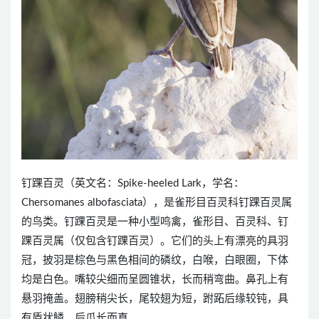
钉踝百灵（英文名：Spike-heeled Lark，学名：
Chersomanes albofasciata），是雀形目百灵科钉踝百灵属
的鸟类。钉踝百灵是一种小型鸣禽，雀形目、百灵科、钉
踝百灵属（仅包含钉踝百灵）。它们的头上有漂亮的具羽
冠，披羽是棕色与黑色相间的磷纹，白喉，白眼圈，下体
均是白色。嘴较尖细而呈圆锥状，长而稍弯曲。鼻孔上有
悬羽掩盖。翅膀稍尖长，尾较翅为短，跗跖后缘较钝，具
有盾状鳞，后爪长而直。