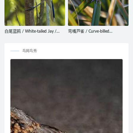
白尾蓝鸦 / White-tailed Jay /
弯嘴芦雀 / Curve-billed
Cyanocorax mystacalis
Reedhaunter / Limnornis
curvirostris
鸟网鸟秀