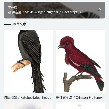
下一篇
镰翅夜鹰 / Sickle-winged Nightjar / Eleothreptus
anomalus
相关文章
塔尾树鹊 / Ratchet-tailed Treepie
绯红果伞鸟 / Crimson Fruitcrow /
/ Temnurus temnurus
Haematoderus militaris