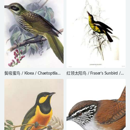
鬓吸蜜鸟 / Kioea / Chaetoptila
红领太阳鸟 / Fraser’s Sunbird /
angustipluma
Deleornis fraseri