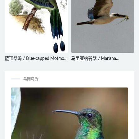
蓝顶翠鴗 / Blue-capped Motmot
马里亚纳翡翠 / Mariana
/ Momotus coeruliceps
Kingfisher / Todiramphus albicilla
鸟网鸟秀