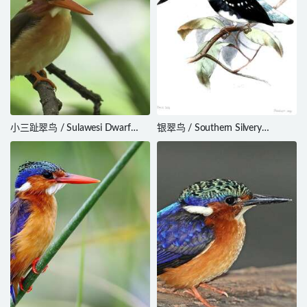
小三趾翠鸟 / Sulawesi Dwarf
银翠鸟 / Southern Silvery
Kingfisher / Ceyx fallax
Kingfisher / Ceyx argentatus