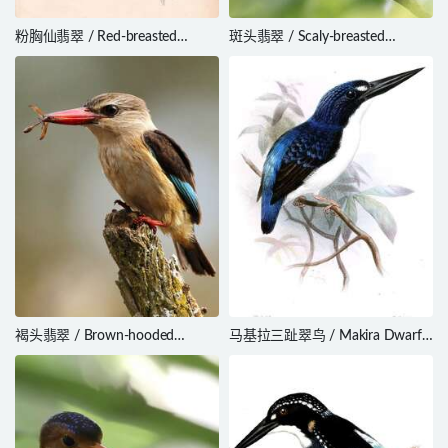
粉胸仙翡翠 / Red-breasted
斑头翡翠 / Scaly-breasted
Paradise Kingfisher / Tanysiptera
Kingfisher / Actenoides princeps
nympha
褐头翡翠 / Brown-hooded
马基拉三趾翠鸟 / Makira Dwarf
Kingfisher / Halcyon albiventris
Kingfisher / Ceyx gentianus