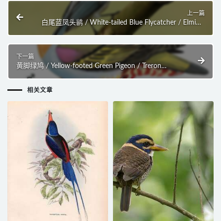
上一篇
白尾蓝凤头鹟 / White-tailed Blue Flycatcher / Elminia
albicauda
下一篇
黄脚绿鸠 / Yellow-footed Green Pigeon / Treron
phoenicopterus
相关文章