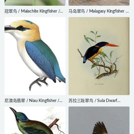
冠翠鸟 / Malachite Kingfisher /
马岛翠鸟 / Malagasy Kingfisher /
Corythornis cristatus
Corythornis vintsioides
尼澳岛翡翠 / Niau Kingfisher /
苏拉三趾翠鸟 / Sula Dwarf
Todiramphus gertrudae
Kingfisher / Ceyx wallacii