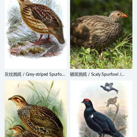
灰纹鹧鸪 / Grey-striped Spurfowl
鳞斑鹧鸪 / Scaly Spurfowl /
/ Pternistis griseostriatus
Pternistis squamatus