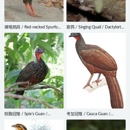
裸喉鹧鸪 / Red-necked Spurfowl
歌鹑 / Singing Quail / Dactylortyx
/ Pternistis afer
thoracicus
棕胸冠雉 / Spix’s Guan /
考加冠雉 / Cauca Guan /
Penelope jacquacu
Penelope perspicax