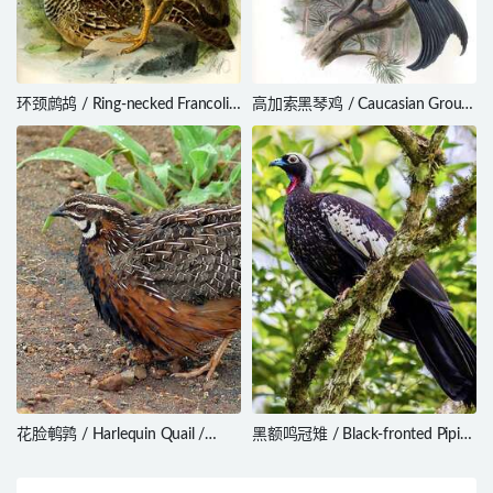
环颈鹧鸪 / Ring-necked Francolin
高加索黑琴鸡 / Caucasian Grouse
/ Scleroptila streptophora
/ Lyrurus mlokosiewiczi
花脸鹌鹑 / Harlequin Quail /
黑额鸣冠雉 / Black-fronted Piping
Coturnix delegorguei
Guan / Pipile jacutinga