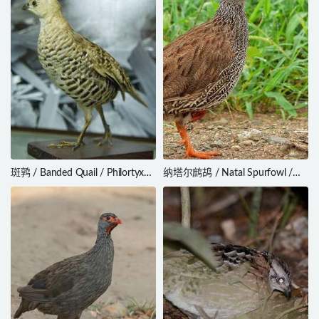
斑鹑 / Banded Quail / Philortyx
纳塔尔鹧鸪 / Natal Spurfowl /
fasciatus
Pternistis natalensis