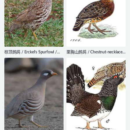
棕顶鹧鸪 / Erckel’s Spurfowl /
栗胸山鹧鸪 / Chestnut-necklaced
Pternistis erckelii
Partridge / Tropicoperdix
charltonii