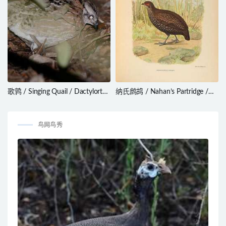
歌鹑 / Singing Quail / Dactylortyx
纳氏鹧鸪 / Nahan’s Partridge /
thoracicus
Ptilopachus nahani
鸟网鸟秀