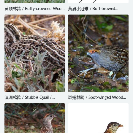
黄顶林鹑 / Buffy-crowned Wood
黄眉小冠雉 / Buff-browed
Partridge / Dendrortyx
Chachalaca / Ortalis superciliaris
leucophrys
澳洲鹌鹑 / Stubble Quail /
斑翅林鹑 / Spot-winged Wood
Coturnix pectoralis
Quail / Odontophorus capueira