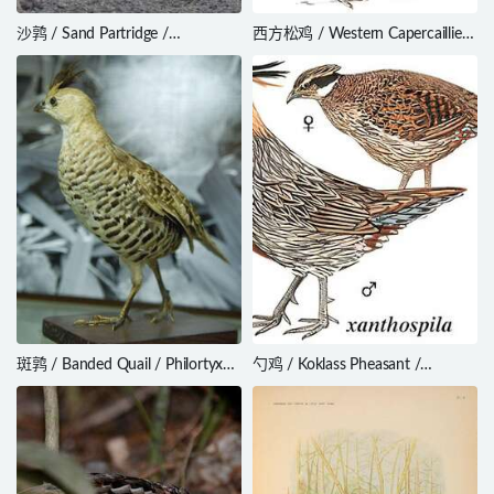
沙鹑 / Sand Partridge /
西方松鸡 / Western Capercaillie /
Ammoperdix heyi
Tetrao urogallus
斑鹑 / Banded Quail / Philortyx
勺鸡 / Koklass Pheasant /
fasciatus
Pucrasia macrolopha