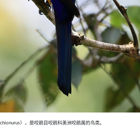
gon chionurus），是咬鹃目咬鹃科美洲咬鹃属的鸟类。