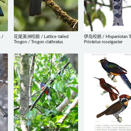
 /
花尾美洲咬鹃 / Lattice-tailed
伊岛咬鹃 / Hispaniolan T
Trogon / Trogon clathratus
Priotelus roseigaster