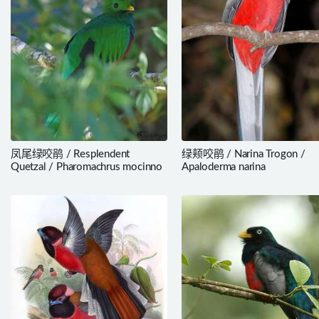
凤尾绿咬鹃 / Resplendent
绿颊咬鹃 / Narina Trogon /
Quetzal / Pharomachrus mocinno
Apaloderma narina