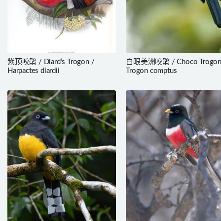
紫顶咬鹃 / Diard’s Trogon /
白眼美洲咬鹃 / Choco Trogon
Harpactes diardii
Trogon comptus