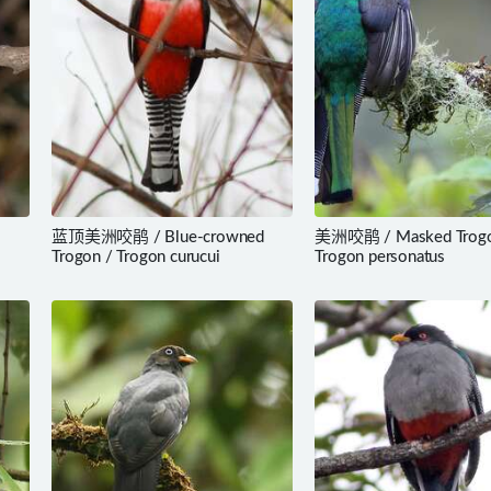
蓝顶美洲咬鹃 / Blue-crowned
美洲咬鹃 / Masked Trogo
Trogon / Trogon curucui
Trogon personatus