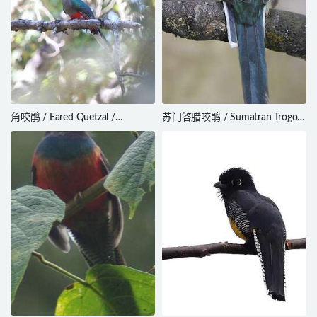
角咬鹃 / Eared Quetzal /
苏门答腊咬鹃 / Sumatran Trogon
Euptilotis neoxenus
/ Apalharpactes mackloti