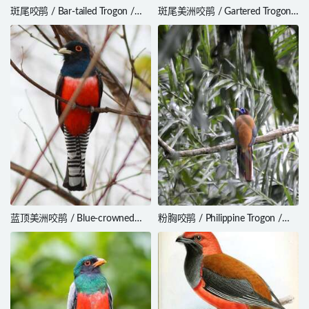
斑尾咬鹃 / Bar-tailed Trogon /
斑尾美洲咬鹃 / Gartered Trogon /
Apaloderma vittatum
Trogon caligatus
蓝顶美洲咬鹃 / Blue-crowned
粉胸咬鹃 / Philippine Trogon /
Trogon / Trogon curucui
Harpactes ardens