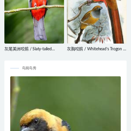
灰尾美洲咬鹃 / Slaty-tailed
灰胸咬鹃 / Whitehead’s Trogon /
Trogon / Trogon massena
Harpactes whiteheadi
鸟网鸟秀