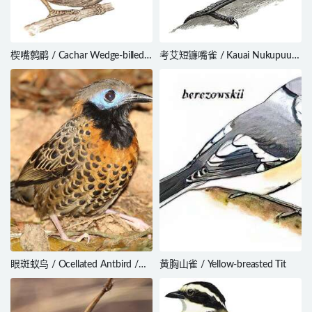
楔嘴鹩鹛 / Cachar Wedge-billed
考艾短镰嘴雀 / Kauai Nukupuu /
Babbler / Stachyris roberti
Hemignathus hanapepe
眼斑蚁鸟 / Ocellated Antbird /
黄胸山雀 / Yellow-breasted Tit
Phaenostictus mcleannani