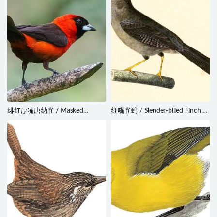
绯红厚嘴唐纳雀 / Masked
细嘴雀鹀 / Slender-billed Finch /
Crimson Tanager / Ramphocelus
Xenospingus concolor
nigrogularis