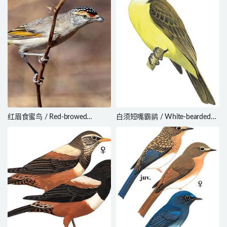
红眉食蜜鸟 / Red-browed
白须短嘴霸鹟 / White-bearded
Pardalote / Pardalotus rubricatus
Flycatcher / Phelpsia inornata