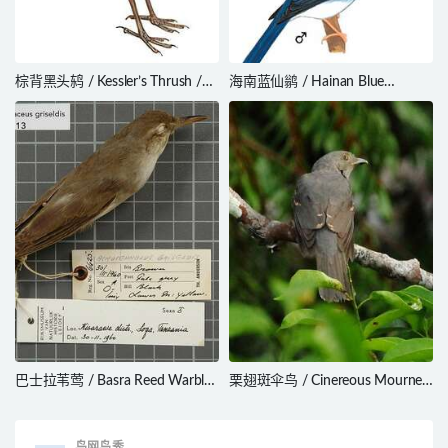
棕背黑头鸫 / Kessler’s Thrush /
海南蓝仙鹟 / Hainan Blue
Turdus kessleri
Flycatcher / Cyornis hainanus
巴士拉苇莺 / Basra Reed Warbler
栗翅斑伞鸟 / Cinereous Mourner
/ Acrocephalus griseldis
/ Laniocera hypopyrra
鸟网鸟秀