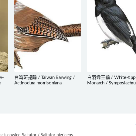
w-
台湾斑翅鹛 / Taiwan Barwing /
白羽缘王鹟 / White-tipp
a
Actinodura morrisoniana
Monarch / Symposiachrus
-cowled Saltator / Saltator nigriceps