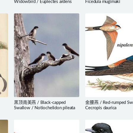
Widowbird / Euplectes ardens
Ficedula mugimaki
黑顶南美燕 / Black-capped
金腰燕 / Red-rumped Swa
Swallow / Notiochelidon pileata
Cecropis daurica