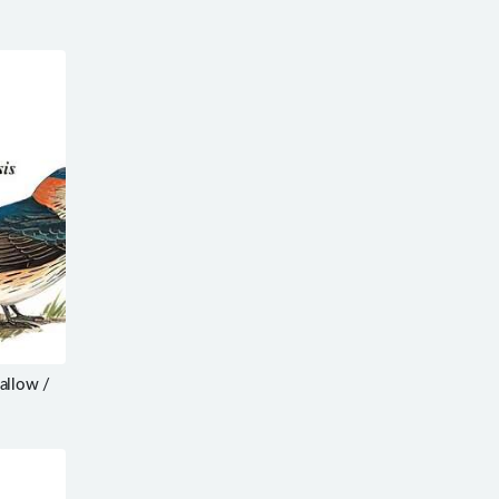
llow /