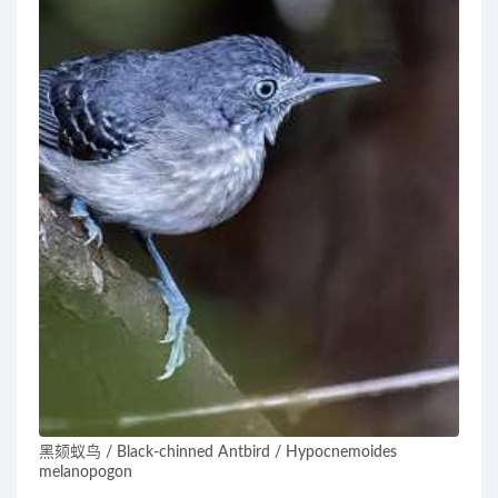
黑颏蚁鸟 / Black-chinned Antbird / Hypocnemoides
melanopogon