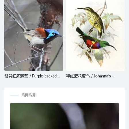
紫背细尾鹩莺 / Purple-backed
猩红簇花蜜鸟 / Johanna’s
Fairywren / Malurus assimilis
Sunbird / Cinnyris johannae
鸟网鸟秀