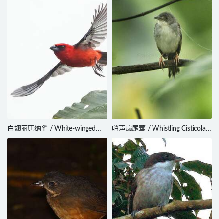
白翅丽唐纳雀 / White-winged
哨声扇尾莺 / Whistling Cisticola /
Tanager / Piranga leucoptera
Cisticola lateralis