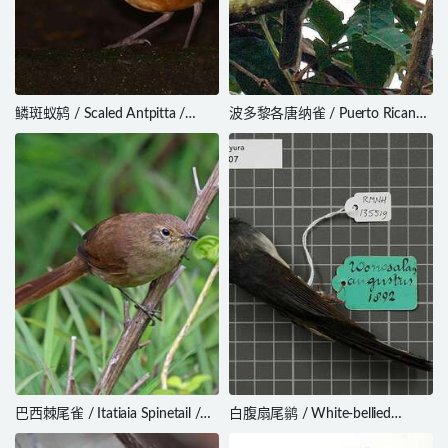
鳞斑蚁鸫 / Scaled Antpitta /
波多黎各唐纳雀 / Puerto Rican
Grallaria guatimalensis
Tanager / Nesospingus
speculiferus
巴西棘尾雀 / Itatiaia Spinetail /
白腹扇尾鹟 / White-bellied
Asthenes moreirae
Fantail / Rhipidura euryura