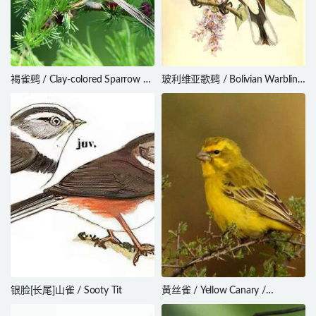
褐雀鹀 / Clay-colored Sparrow /
玻利维亚歌鹀 / Bolivian Warbling
Spizella pallida
Finch / Poospiza boliviana
银脸[长尾]山雀 / Sooty Tit
黄丝雀 / Yellow Canary /
Crithagra flaviventris