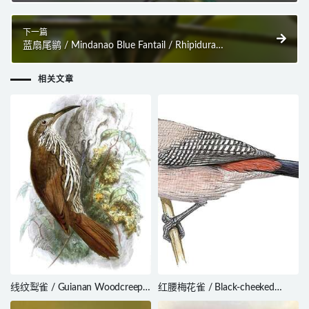
下一篇
蓝扇尾鹟 / Mindanao Blue Fantail / Rhipidura
superciliaris
相关文章
线纹䴕雀 / Guianan Woodcreeper
红腰梅花雀 / Black-cheeked
/ Lepidocolaptes albolineatus
Waxbill / Brunhilda charmosyna