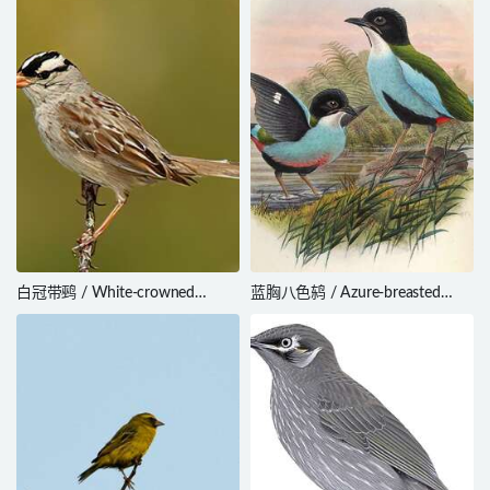
白冠带鹀 / White-crowned
蓝胸八色鸫 / Azure-breasted
Sparrow / Zonotrichia leucophrys
Pitta / Pitta steerii