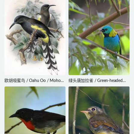
欧胡吸蜜鸟 / Oahu Oo / Moho
绿头唐加拉雀 / Green-headed
apicalis
Tanager / Tangara seledon