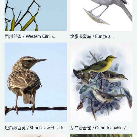
西部丝雀 / Western Citril /
纹腹吸蜜鸟 / Eungella
Crithagra frontalis
Honeyeater / Bolemoreus
hindwoodi
短爪歌百灵 / Short-clawed Lark /
瓦岛管舌雀 / Oahu Alauahio /
Certhilauda chuana
Paroreomyza maculata