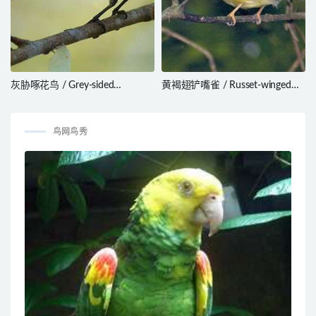
灰胁啄花鸟 / Grey-sided
黄褐翅铲嘴雀 / Russet-winged
Flowerpecker / Dicaeum
Spadebill / Platyrinchus
celebicum
leucoryphus
鸟网鸟秀