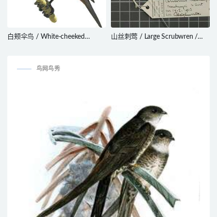
白颊伞鸟 / White-cheeked
山丝刺莺 / Large Scrubwren /
Cotinga / Zaratornis stresemanni
Sericornis nouhuysi
鸟网鸟秀