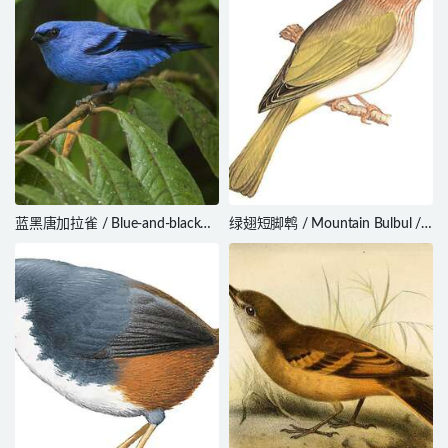
蓝黑唐加拉雀 / Blue-and-black
绿翅短脚鹎 / Mountain Bulbul /
Tanager / Tangara vassorii
Ixos mcclellandii