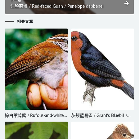
下一篇
红脸冠雉 / Red-faced Guan / Penelope dabbenei
相关文章
棕白苇鹪鹩 / Rufous-and-white
灰颊蓝嘴雀 / Grant’s Bluebill /
Wren / Thryophilus rufalbus
Spermophaga poliogenys