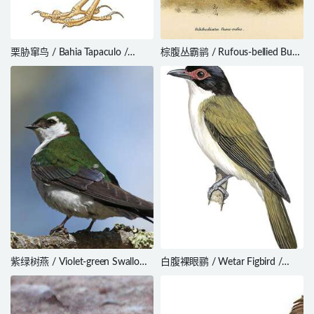
栗胁窜鸟 / Bahia Tapaculo /
棕腹丛霸鹟 / Rufous-bellied Bush
Eleoscytalopus psychopompus
Tyrant / Myiotheretes fuscorufus
紫绿树燕 / Violet-green Swallow /
白腹裸眼鹂 / Wetar Figbird /
Tachycineta thalassina
Sphecotheres hypoleucus