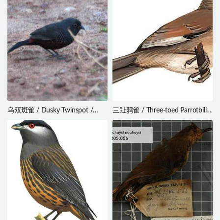
乌双斑雀 / Dusky Twinspot /
三趾鸦雀 / Three-toed Parrotbill /
Euschistospiza cinereovinacea
Cholornis paradoxus