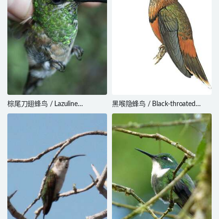
棕尾刀翅蜂鸟 / Lazuline
黑喉隐蜂鸟 / Black-throated
Sabrewing / Campylopterus
Hermit / Phaethornis atrimentalis
falcatus