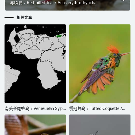
赤嘴鸭 / Red-billed Teal / Anas erythrorhyncha
相关文章
南美长尾蜂鸟 / Venezuelan Sylph
缨冠蜂鸟 / Tufted Coquette /
/ Aglaiocercus berlepschi
Lophornis ornatus