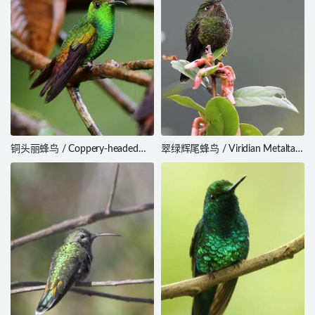
铜头丽蜂鸟 / Coppery-headed
翠绿辉尾蜂鸟 / Viridian Metaltail
Emerald / Microchera cupreiceps
/ Metallura williami