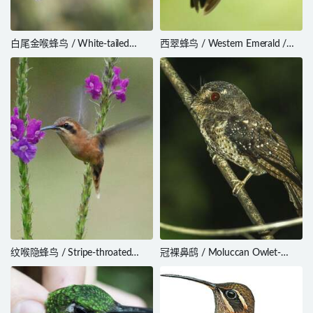
白尾金喉蜂鸟 / White-tailed
西翠蜂鸟 / Western Emerald /
Goldenthroat / Polytmus
Chlorostilbon melanorhynchus
guainumbi
纹喉隐蜂鸟 / Stripe-throated
冠裸鼻鸱 / Moluccan Owlet-
Hermit / Phaethornis striigularis
nightjar / Aegotheles crinifrons