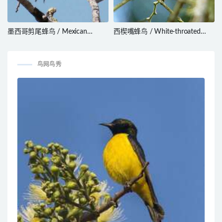
墨西哥剪尾蜂鸟 / Mexican
西楔嘴蜂鸟 / White-throated
Sheartail / Doricha eliza
Daggerbill / Schistes albogularis
鸟网鸟秀