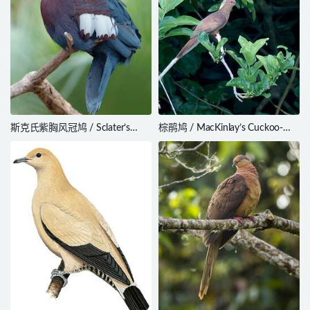
斯克氏紫胸风冠鸠 / Sclater’s
棕鹃鸠 / MacKinlay’s Cuckoo-
Crowned Pigeon / Goura sclaterii
Dove / Macropygia mackinlayi