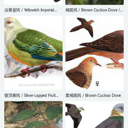
淡黄皇鸠 / Yellowish Imperial
褐鹃鸠 / Brown Cuckoo-Dove /
Pigeon / Ducula subflavescens
Macropygia phasianella
银顶果鸠 / Silver-capped Fruit
栗褐鹃鸠 / Brown Cuckoo Dove
Dove / Ptilinopus richardsii