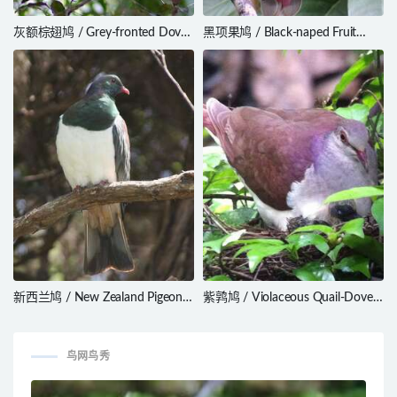
灰额棕翅鸠 / Grey-fronted Dove
黑项果鸠 / Black-naped Fruit
/ Leptotila rufaxilla
Dove / Ptilinopus melanospilus
新西兰鸠 / New Zealand Pigeon /
紫鹑鸠 / Violaceous Quail-Dove /
Hemiphaga novaeseelandiae
Geotrygon violacea
鸟网鸟秀