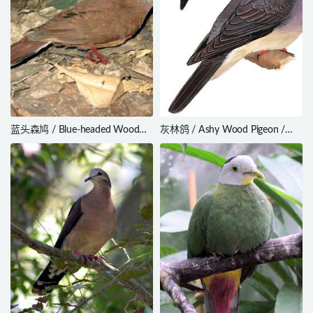
蓝头森鸠 / Blue-headed Wood
灰林鸽 / Ashy Wood Pigeon /
Dove / Turtur brehmeri
Columba pulchricollis