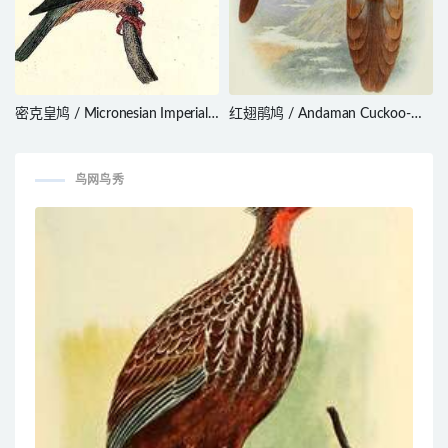
密克皇鸠 / Micronesian Imperial
红翅鹃鸠 / Andaman Cuckoo-
Pigeon / Ducula oceanica
Dove / Macropygia rufipennis
鸟网鸟秀