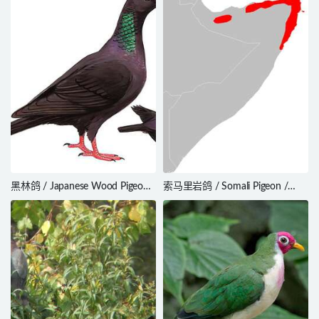
黑林鸽 / Japanese Wood Pigeon /
索马里岩鸽 / Somali Pigeon /
Columba janthina
Columba oliviae