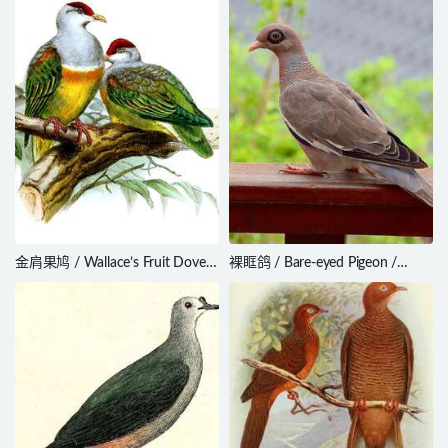
金肩果鸠 / Wallace’s Fruit Dove /
裸眶鸽 / Bare-eyed Pigeon /
Ptilinopus wallacii
Patagioenas corensis