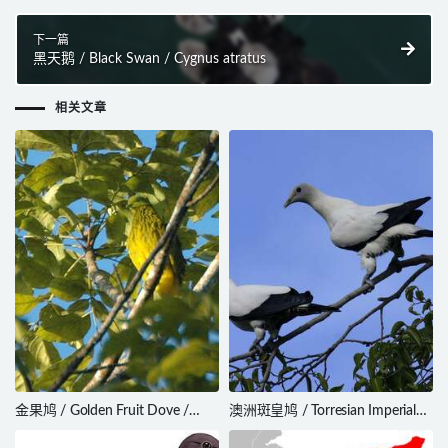
下一篇
黑天鹅 / Black Swan / Cygnus atratus
相关文章
金果鸠 / Golden Fruit Dove /
澳洲斑皇鸠 / Torresian Imperial
Ptilinopus luteovirens
Pigeon / Ducula spilorrhoa