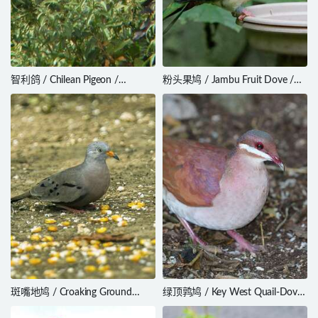
智利鸽 / Chilean Pigeon /
粉头果鸠 / Jambu Fruit Dove /
Patagioenas araucana
Ptilinopus jambu
斑嘴地鸠 / Croaking Ground
绿顶鹑鸠 / Key West Quail-Dove
Dove / Columbina cruziana
/ Geotrygon chrysia