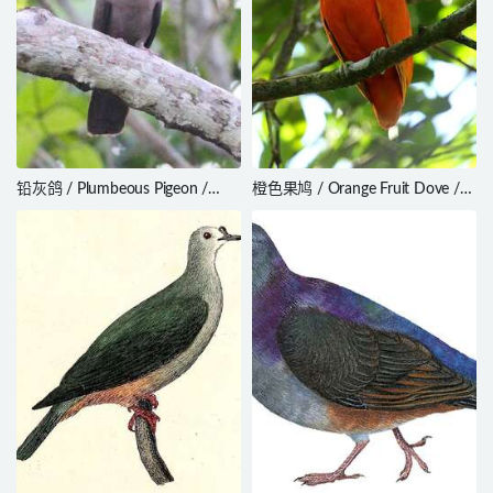
铅灰鸽 / Plumbeous Pigeon /
橙色果鸠 / Orange Fruit Dove /
Patagioenas plumbea
Ptilinopus victor