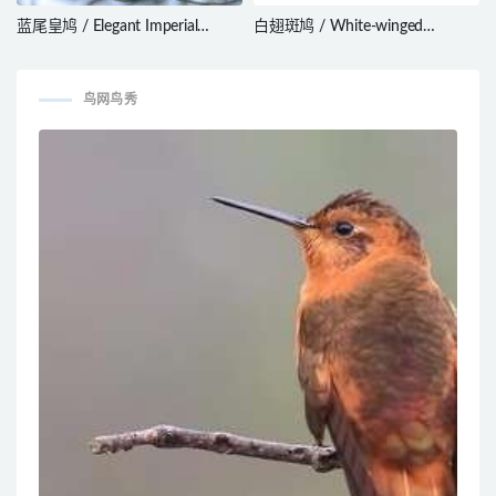
蓝尾皇鸠 / Elegant Imperial
白翅斑鸠 / White-winged
Pigeon / Ducula concinna
Collared Dove / Streptopelia
reichenowi
鸟网鸟秀