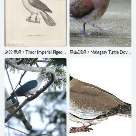
帝汶皇鸠 / Timor Imperial Pigeon
马岛斑鸠 / Malagasy Turtle Dove
/ Ducula cineracea
/ Nesoenas picturatus