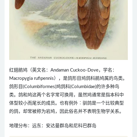
红翅鹃鸠（英文名：Andaman Cuckoo-Dove，学名：
Macropygia rufipennis），是鸽形目鸠鸽科鹃鸠属的鸟类。
鸽形目(Columbiformes)鸠鸽科(Columbidae)的许多种鸟
类。鸽和鸠这两个名字常可换用，虽然鸠通常是指本科中
体型较小而尾长的成员。也有例外︰驯鸽是一个比较典型
的鸽，却常被称为岩鸠，因此俗名并不表明生物学关系。
地理分布：远东：安达曼群岛和尼科巴群岛