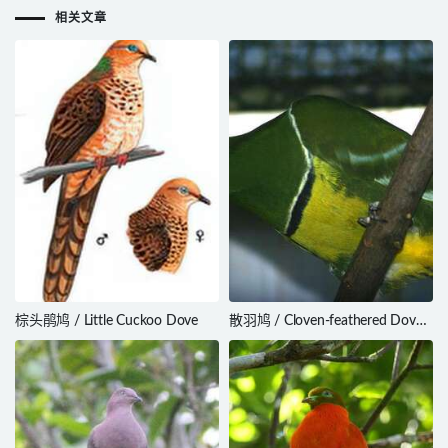
相关文章
棕头鹃鸠 / Little Cuckoo Dove
散羽鸠 / Cloven-feathered Dove /
Drepanoptila holosericea