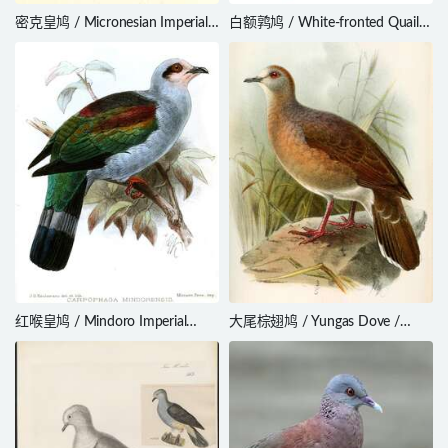
密克皇鸠 / Micronesian Imperial
白额鹑鸠 / White-fronted Quail-
Pigeon / Ducula oceanica
Dove / Geotrygon leucometopia
红喉皇鸠 / Mindoro Imperial
大尾棕翅鸠 / Yungas Dove /
Pigeon / Ducula mindorensis
Leptotila megalura