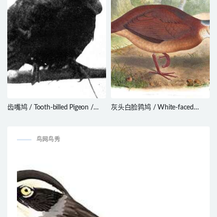
齿嘴鸠 / Tooth-billed Pigeon /
灰头白脸鹑鸠 / White-faced
Didunculus strigirostris
Quail-Dove / Zentrygon albifacies
鸟网鸟秀