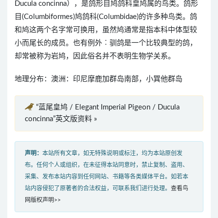
Ducula concinna），是鸽形目鸠鸽科皇鸠属的鸟类。鸽形
目(Columbiformes)鸠鸽科(Columbidae)的许多种鸟类。鸽
和鸠这两个名字常可换用，虽然鸠通常是指本科中体型较
小而尾长的成员。也有例外︰驯鸽是一个比较典型的鸽，
却常被称为岩鸠，因此俗名并不表明生物学关系。
地理分布：澳洲：印尼摩鹿加群岛南部，小巽他群岛
“蓝尾皇鸠 / Elegant Imperial Pigeon / Ducula
concinna”英文版资料 »
声明：
本站所有文章，如无特殊说明或标注，均为本站原创发
布。任何个人或组织，在未征得本站同意时，禁止复制、盗用、
采集、发布本站内容到任何网站、书籍等各类媒体平台。如若本
站内容侵犯了原著者的合法权益，可联系我们进行处理。
查看鸟
网版权声明>>