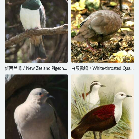
新西兰鸠 / New Zealand Pigeon /
白喉鹑鸠 / White-throated Quail-
Hemiphaga novaeseelandiae
Dove / Zentrygon frenata