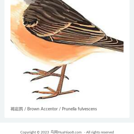
褐岩鹨 / Brown Accentor / Prunella fulvescens
Copyright © 2023
鸟网HuaNiao8.com
- All rights reserved