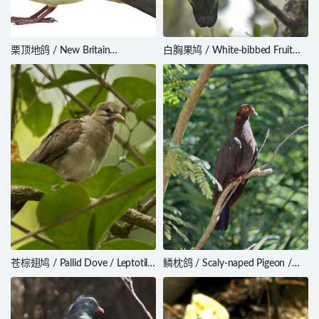
栗顶地鸽 / New Britain
白胸果鸠 / White-bibbed Fruit
Bronzewing / Henicophaps
Dove / Ptilinopus rivoli
foersteri
苍棕翅鸠 / Pallid Dove / Leptotila
鳞枕鸽 / Scaly-naped Pigeon /
pallida
Patagioenas squamosa