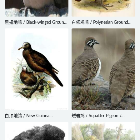
黑翅地鸠 / Black-winged Ground
白领鸡鸠 / Polynesian Ground
Dove / Metriopelia melanoptera
Dove / Pampusana erythroptera
白顶地鸽 / New Guinea
矮岩鸠 / Squatter Pigeon /
Bronzewing / Henicophaps
Geophaps scripta
albifrons