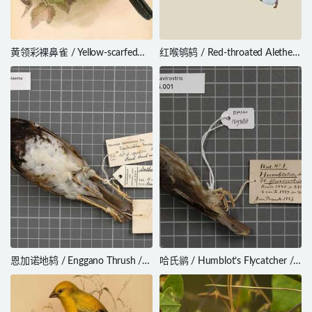
黄领彩裸鼻雀 / Yellow-scarfed
红喉鸲鸫 / Red-throated Alethe /
Tanager / Iridosornis reinhardti
Chamaetylas poliophrys
恩加诺地鸫 / Enggano Thrush /
哈氏鹟 / Humblot’s Flycatcher /
Geokichla leucolaema
Humblotia flavirostris