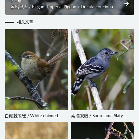
下一篇
蓝尾皇鸠 / Elegant Imperial Pigeon / Ducula concinna
相关文章
白颏棘尾雀 / White-chinned
索瑞蚁鵙 / Sooretama Slaty
Thistletail / Asthenes fuliginosa
Antshrike / Thamnophilus
ambiguus