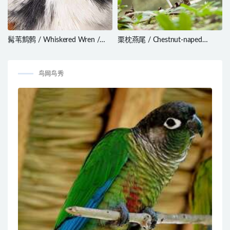
髯苇鹪鹩 / Whiskered Wren /
栗枕燕尾 / Chestnut-naped
Pheugopedius mystacalis
Forktail / Enicurus ruficapillus
鸟网鸟秀