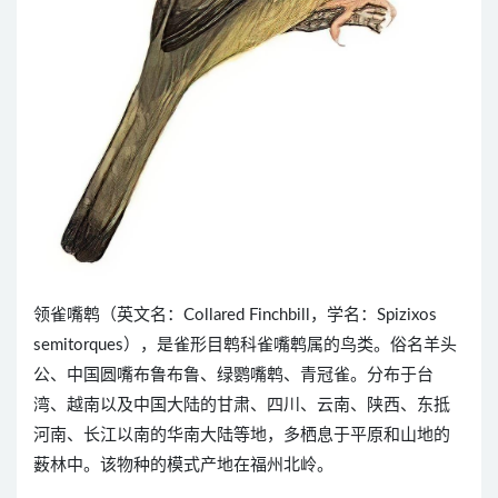
领雀嘴鹎（英文名：Collared Finchbill，学名：Spizixos
semitorques），是雀形目鹎科雀嘴鹎属的鸟类。俗名羊头
公、中国圆嘴布鲁布鲁、绿鹦嘴鹎、青冠雀。分布于台
湾、越南以及中国大陆的甘肃、四川、云南、陕西、东抵
河南、长江以南的华南大陆等地，多栖息于平原和山地的
薮林中。该物种的模式产地在福州北岭。