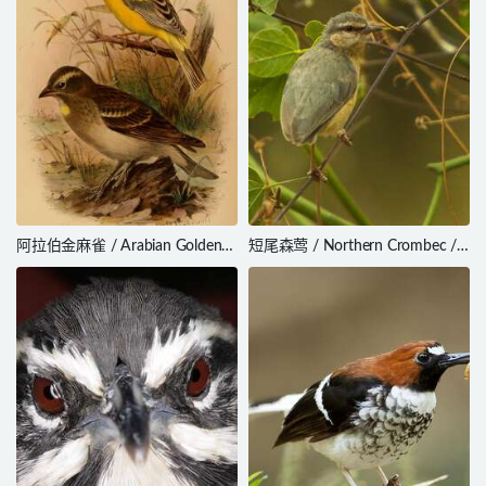
阿拉伯金麻雀 / Arabian Golden
短尾森莺 / Northern Crombec /
Sparrow / Passer euchlorus
Sylvietta brachyura