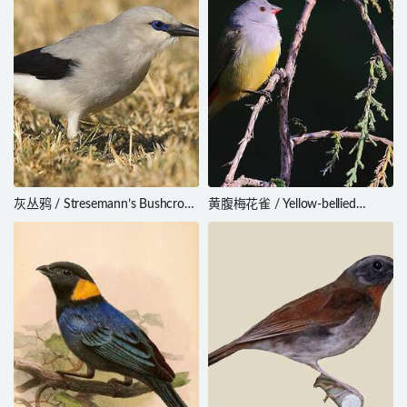
灰丛鸦 / Stresemann’s Bushcrow
黄腹梅花雀 / Yellow-bellied
/ Zavattariornis stresemanni
Waxbill / Coccopygia quartinia