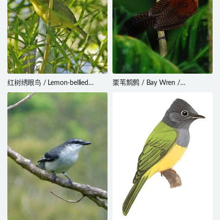
红树绣眼鸟 / Lemon-bellied
栗苇鹪鹩 / Bay Wren /
White-eye / Zosterops chloris
Cantorchilus nigricapillus