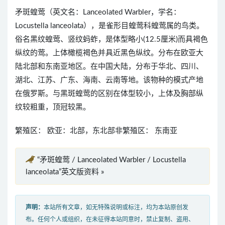
矛斑蝗莺（英文名：Lanceolated Warbler，学名：
Locustella lanceolata），是雀形目蝗莺科蝗莺属的鸟类。
俗名黑纹蝗莺、竖纹蚂蚱，是体型略小(12.5厘米)而具褐色
纵纹的莺。上体橄榄褐色并具近黑色纵纹。分布在欧亚大
陆北部和东南亚地区。在中国大陆，分布于华北、四川、
湖北、江苏、广东、海南、云南等地。该物种的模式产地
在俄罗斯。与黑斑蝗莺的区别在体型较小，上体及胸部纵
纹较粗重，顶冠较黑。
繁殖区： 欧亚：北部，东北部非繁殖区： 东南亚
“矛斑蝗莺 / Lanceolated Warbler / Locustella
lanceolata”英文版资料 »
声明：
本站所有文章，如无特殊说明或标注，均为本站原创发
布。任何个人或组织，在未征得本站同意时，禁止复制、盗用、