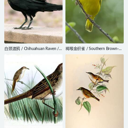
白颈渡鸦 / Chihuahuan Raven /
褐喉金织雀 / Southern Brown-
Corvus cryptoleucus
throated Weaver / Ploceus
xanthopterus