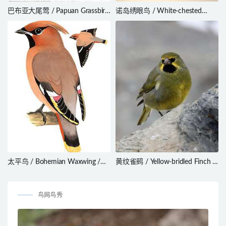
巴布亚大尾莺 / Papuan Grassbird
诺岛绣眼鸟 / White-chested
/ Cincloramphus macrurus
White-eye / Zosterops albogularis
太平鸟 / Bohemian Waxwing /
黄纹雀鹀 / Yellow-bridled Finch /
Bombycilla garrulus
Melanodera xanthogramma
鸟网鸟秀