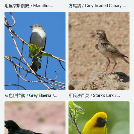
毛里求斯鹃鵙 / Mauritius
方尾鹟 / Grey-headed Canary-
Cuckooshrike / Lalage typica
flycatcher / Culicicapa ceylonensis
灰色伊拉鹟 / Grey Elaenia /
斯氏沙百灵 / Stark’s Lark /
Myiopagis caniceps
Spizocorys starki