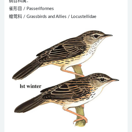
纲目科属：
雀形目 / Passeriformes
蝗莺科 / Grassbirds and Allies / Locustellidae